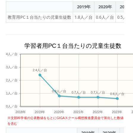
2019年
2020年
2021
教育用PC１台当たりの児童生徒数
1.8人／台
0.6人／台
0.5人／
学習者用PC１台当たりの児童生徒数
4人／台
3人／台
2.4人／台
2人／台
0.8人／台
0.7人／台
0.7人／台
1人／台
0.6人／台
0人／台
2018年
2019年
2020年
2021年
2022年
2023年
※文部科学省の公表数値をもとにGIGAスクール構想推進委員会で算出した数値
を含む
2019年
2020年
202