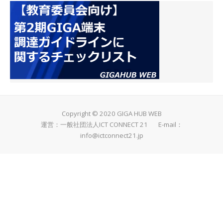
Copyright © 2020 GIGA HUB WEB
運営：一般社団法人ICT CONNECT 21 E-mail：
info@ictconnect21.jp