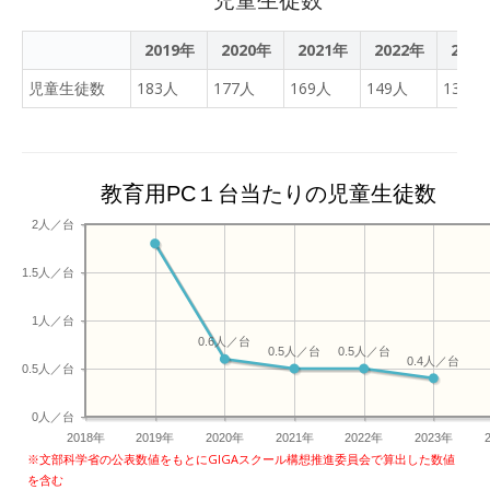
の三年間は制約の多い環境
聞いた。
でしたが、できることをで
2019年
2020年
2021年
2022年
202
きるだけ頑張る我慢強さが
身についたことと思いま
児童生徒数
183人
177人
169人
149人
136人
す。心がこもった良い合唱
になりそうです。
教育用PC１台当たりの児童生徒数
2人／台
1.5人／台
1人／台
0.6人／台
0.5人／台
0.5人／台
0.4人／台
0.5人／台
0人／台
2018年
2019年
2020年
2021年
2022年
2023年
※文部科学省の公表数値をもとにGIGAスクール構想推進委員会で算出した数値
を含む