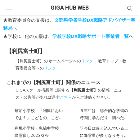
Skip
GIGA HUB WEB
to
content
★教育委員会の支援は、
文部科学省学校DX戦略アドバイザー事
務局
へ
★学校ICT化の支援は、
学校学校DX戦略サポート事業者一覧
へ
【利尻富士町】
【利尻富士町】の ホームページへの
リンク
教育トップ・教
育委員会等への
リンク
これまでの【利尻富士町】関係のニュース
GIGAスクール構想等に関する
【利尻富士町】
の情報・ニュー
ス・公告等があれば是非
こちら
からご連絡ください。
鴛泊小学校 「利尻におい
６年生は、総合的な学習の
でよ！」こどもの、こども
時間に学んだり、調べたり
による、こどものためのパ
した利尻島について、子ど
利尻小学校・鬼脇中学校
▽今日は冷え込んでいる上
ンフレット（６年）
も向けのパンフレットを作
降雪多し2023/2/9
に降雪量が多くなりそうで