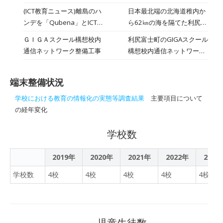
2023/3/16
りました。タブレットを活
す。風はほとんどありませ
(ICT教育ニュース)離島のハ
日本最北端の北海道稚内か
用して、自分たちのおすす
んが、しんしんと雪が降っ
ンデを「Qubena」とICT
ら62㎞の海を隔てた利尻
めの観光名所、食事処、自
ています。帰宅後の雪かき
活用で乗り越える新しい学
島。その北東部に位置して
然、遊び、ショッピングに
ＧＩＧＡスクール構想校内
利尻富士町のGIGAスクール
が大変そうです
び/利尻富士町教育委員
いる利尻富士町。4月1日現
ついてまとめ、発表しまし
通信ネットワーク整備工事
構想校内通信ネットワーク
(^^;)▽（小）4年生は理科
会 2022/
在、小学校2校、中学校2校
た。授業の後半では、「利
整備工事に係る入札結果が
室で実験です。沸騰石を入
の計4校。児童生徒数は小
尻島で未来に残したいも
公表されています。
れた水を加熱し、蒸気をビ
学校96人、中学校53人の
の」について、一人一人が
端末整備状況
ニール袋で回収していまし
計149人。GIGAスクール構
考えを述べました。「きれ
た。実験はどんな場面でも
学校における教育の情報化の実態等調査結果
主要項目について
想でネット環境の整備や1
いな空気」「利尻島固有の
楽しそうです。主体的に学
の経年変化
人1台端末の配備は完了
高山植物」「人のあたたか
ぶことが一番です。意欲を
し、昨年5月には全小中学
さ」などなど、それぞれが
持って取り組む授業は、理
学校数
校でAI型教材「Qubena」
理由を付けて発表しまし
解もしやすいですね。
（COMPASS提供）を導入
た。６年生が作った子ども
▽（中）３年生は卒業式に
2019年
2020年
2021年
2022年
2023
した。「Qubena」導入の
向けのパンフレットは、フ
向けて、合唱練習をしてい
目的や利活用状況につい
ェリーターミナルなどに置
学校数
4校
4校
4校
4校
4校
ました。コロナの状況です
て、利尻富士町教育委員会
いてもらう予定です。
ので、距離をとってマスク
の松谷大輝次長と鴛泊（お
をしての練習です。振り返
しどまり）中学校の中山雅
れば、中学に入学してから
之教諭と林英樹教諭に話を
児童生徒数