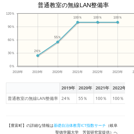
普通教室の無線LAN整備率
120％
100％
100％
100％
90％
55％
60％
24％
30％
0％
2018年
2019年
2020年
2021年
2022年
2023年
2019年
2020年
2021年
2022年
2
普通教室の無線LAN整備率
24％
55％
100％
100％
1
【豊富町】の詳細な情報は
基礎自治体教育ICT指数サーチ
（岐阜
聖徳学園大学 芳賀研究室提供）へ