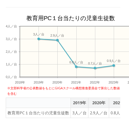
すので、ご理解をお願いい
国の小中学校1800校、約
たします。
50万人が利用している。今
年9月には「MEXCBT」と
教育用PC１台当たりの児童生徒数
の連携を行い、学習eポー
4人／台
タル＋AI型教材
3人／台
2.9人／台
「Qubena」として学習e
3人／台
ポータルのサービス提供を
開始する。
2人／台
0.9人／台
0.8人／台
0.7人／台
1人／台
0人／台
2018年
2019年
2020年
2021年
2022年
2023年
※文部科学省の公表数値をもとにGIGAスクール構想推進委員会で算出した数値
を含む
2019年
2020年
2021年
教育用PC１台当たりの児童生徒数
3人／台
2.9人／台
0.8人／台