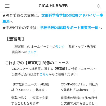
Skip
GIGA HUB WEB
to
content
★教育委員会の支援は、
文部科学省学校DX戦略アドバイザー事
務局
へ
★学校ICT化の支援は、
学校学校DX戦略サポート事業者一覧
へ
【豊富町】
【豊富町】の ホームページへの
リンク
教育トップ・教育委
員会等への
リンク
これまでの【豊富町】関係のニュース
GIGAスクール構想等に関する
【豊富町】
の情報・ニュース・
公告等があれば是非
こちら
からご連絡ください。
（ICT教育ニュース）AI型教
COMPASSは19日、同社の
材「Qubena」、北海道豊
AI型教材「Qubena」（キ
富町の全小中学校4校・約
ュビナ）が、北海道豊富町
豊富小学校 ご家庭で充電
保護者の皆様に5月20日付
210人が利用2022年8月22
の全町立小中学校4校で指
することとなります
け文書でお知らせしました