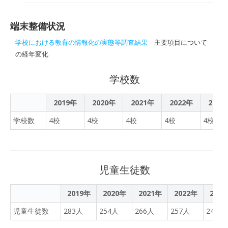
日
導の一環として正式採用さ
とおり、2年生以上の児童
れ、生徒約210人が利用し
については、5月23日より
ていると発表した。同町で
端末整備状況
タブレットを自宅へ「完全
は、2021年度から一部小
持ち帰り」することとして
学校における教育の情報化の実態等調査結果
主要項目について
中学校で「Qubena」を先
おります。今後はタブレッ
の経年変化
行導入して利用していた
トを通した宿題の配信や、
が、今回、2022年度の教
3年生以上で活用すること
学校数
育行政執行方針の中の学力
ができるAIドリルに自宅で
向上に向けた取り組みの1
取り組むことができるよう
2019年
2020年
2021年
2022年
2023
つとして正式採用。全町立
になります。ご家庭用の使
小中学校4校の約210人
学校数
4校
4校
4校
4校
4校
用マニュアルについてはす
（小学3年～中学3年生、一
でに配付しておりますが、
部小学校は全学年が導入）
「学校経営」のページにも
が今年5月から利用を開始
同様のものを掲載しており
した。「Qubena」は、AI
児童生徒数
ますので、ご確認くださ
が生徒一人ひとりの習熟度
い。1年生については学校
に合わせて最適な問題を出
2019年
2020年
の授業や生活の中で使用に
2021年
2022年
202
題するAI型教材で、2021年
慣れた上で、6月を目途に
児童生徒数
283人
254人
度には小学校・中学校の5
266人
257人
244人
持ち帰ることとしておりま
教科対応版をリリース。全