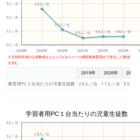
3人／台
2.6人／台
2人／台
1.1人／台
1人／台
0.6人／台
0.6人／台
0.5人／台
0人／台
2018年
2019年
2020年
2021年
2022年
2023年
※文部科学省の公表数値をもとにGIGAスクール構想推進委員会で算出した数値
を含む
2019年
2020年
2021
教育用PC１台当たりの児童生徒数
2.6人／台
1.1人／台
0.5人／
学習者用PC１台当たりの児童生徒数
4人／台
2.8人／台
3人／台