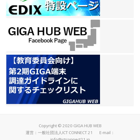
Copyright © 2020 GIGA HUB WEB
運営：一般社団法人ICT CONNECT 21 E-mail：
info@ictconnect21.jp