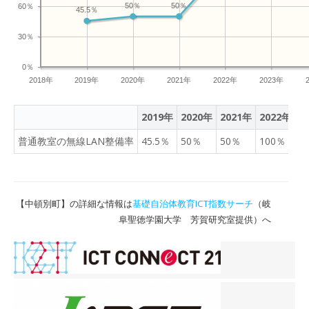
50％
50％
60％
45.5％
30％
0％
2018年
2019年
2020年
2021年
2022年
2023年
2019年
2020年
2021年
2022年
2
普通教室の無線LAN整備率
45.5％
50％
50％
100％
1
【中頓別町】の詳細な情報は
基礎自治体教育ICT指数サーチ
（岐
阜聖徳学園大学 芳賀研究室提供）へ