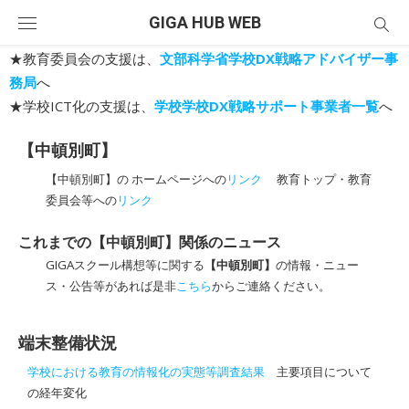
Skip
GIGA HUB WEB
to
content
★教育委員会の支援は、
文部科学省学校DX戦略アドバイザー事
務局
へ
★学校ICT化の支援は、
学校学校DX戦略サポート事業者一覧
へ
【中頓別町】
【中頓別町】の ホームページへの
リンク
教育トップ・教育
委員会等への
リンク
これまでの【中頓別町】関係のニュース
GIGAスクール構想等に関する
【中頓別町】
の情報・ニュー
ス・公告等があれば是非
こちら
からご連絡ください。
端末整備状況
学校における教育の情報化の実態等調査結果
主要項目について
の経年変化