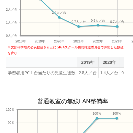
2人／台
1.4人／台
0.8人／台
0.7人／台
0.7人／台
1人／台
0人／台
2018年
2019年
2020年
2021年
2022年
2023年
※文部科学省の公表数値をもとにGIGAスクール構想推進委員会で算出した数値
を含む
2019年
2020年
202
学習者用PC１台当たりの児童生徒数
2.8人／台
1.4人／台
0.7
普通教室の無線LAN整備率
120％
100％
100％
90％