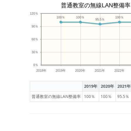
普通教室の無線LAN整備率
120％
100％
100％
100％
95.5％
90％
60％
30％
0％
2018年
2019年
2020年
2021年
2022年
2019年
2020年
2021年
普通教室の無線LAN整備率
100％
100％
95.5％