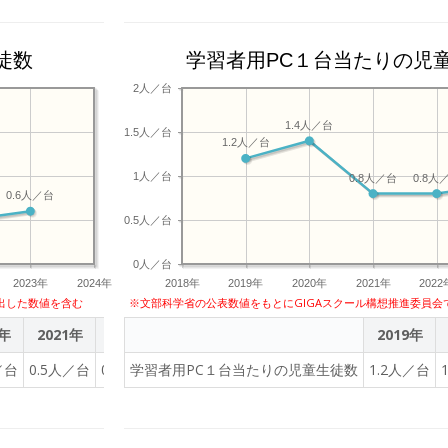
徒数
学習者用PC１台当たりの児
2人／台
1.4人／台
1.5人／台
1.2人／台
1人／台
0.8人／台
0.8人
0.6人／台
0.5人／台
0人／台
2023年
2024年
2018年
2019年
2020年
2021年
2022
出した数値を含む
※文部科学省の公表数値をもとにGIGAスクール構想推進委員会
0年
2021年
2022年
2023年
2019年
／台
0.5人／台
0.5人／台
学習者用PC１台当たりの児童生徒数
0.6人／台
1.2人／台