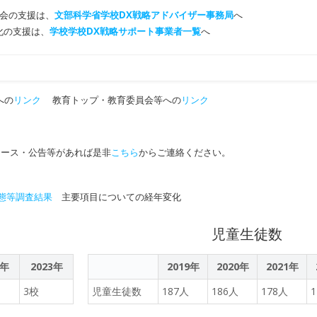
会の支援は、
文部科学省学校DX戦略アドバイザー事務局
へ
T化の支援は、
学校学校DX戦略サポート事業者一覧
へ
への
リンク
教育トップ・教育委員会等への
リンク
ュース・公告等があれば是非
こちら
からご連絡ください。
態等調査結果
主要項目についての経年変化
児童生徒数
2年
2023年
2019年
2020年
2021年
3校
児童生徒数
187人
186人
178人