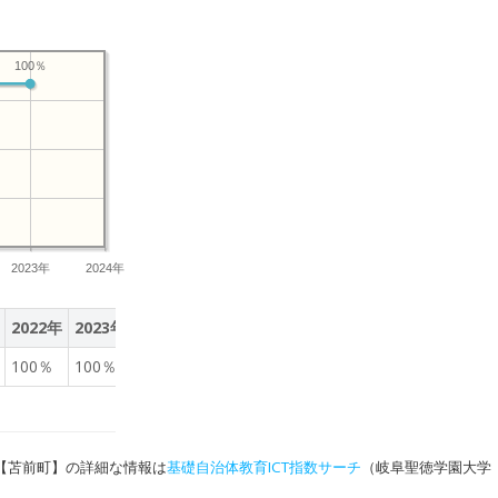
100％
2023年
2024年
2022年
2023年
100％
100％
【苫前町】の詳細な情報は
基礎自治体教育ICT指数サーチ
（岐阜聖徳学園大学