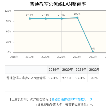
普通教室の無線LAN整備率
120％
100％
97.4％
97.4％
97.4％
90％
60％
30％
0％
0％
2018年
2019年
2020年
2021年
2022年
2023年
2019年
2020年
2021年
2022年
2
普通教室の無線LAN整備率
97.4％
97.4％
97.4％
100％
0
【上富良野町】の詳細な情報は
基礎自治体教育ICT指数サーチ
（岐阜聖徳学園大学 芳賀研究室提供）へ