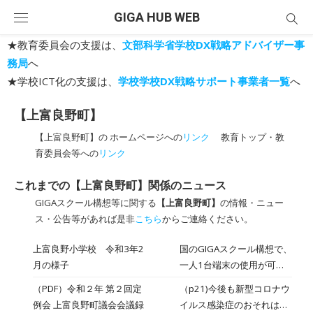
Skip
GIGA HUB WEB
to
content
★教育委員会の支援は、
文部科学省学校DX戦略アドバイザー事
務局
へ
★学校ICT化の支援は、
学校学校DX戦略サポート事業者一覧
へ
【上富良野町】
【上富良野町】の ホームページへの
リンク
教育トップ・教
育委員会等への
リンク
これまでの【上富良野町】関係のニュース
GIGAスクール構想等に関する
【上富良野町】
の情報・ニュー
ス・公告等があれば是非
こちら
からご連絡ください。
上富良野小学校 令和3年2
国のGIGAスクール構想で、
月の様子
一人1台端末の使用が可能
となりました。本町では、
（PDF）令和２年 第２回定
（p21)今後も新型コロナウ
日本HP社のProBook（タブ
例会 上富良野町議会会議録
イルス感染症のおそれは十