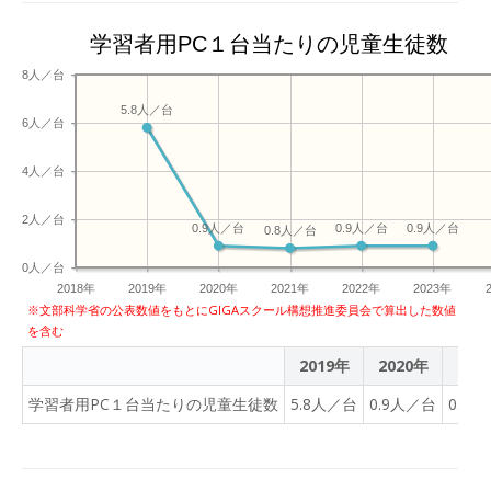
学習者用PC１台当たりの児童生徒数
8人／台
5.8人／台
6人／台
4人／台
2人／台
0.9人／台
0.9人／台
0.9人／台
0.8人／台
0人／台
2018年
2019年
2020年
2021年
2022年
2023年
※文部科学省の公表数値をもとにGIGAスクール構想推進委員会で算出した数値
を含む
2019年
2020年
202
学習者用PC１台当たりの児童生徒数
5.8人／台
0.9人／台
0.8