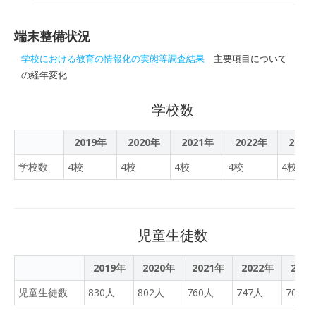
レットPC）が採用され、
分にある中で、非接触型社
Microsoft Teamsや内田洋
会の実現にもつながり、Ｇ
行社のEDUMALLをメイン
端末整備状況
ＩＧＡスクール構想にて整
アプリとして使用していき
備される機材の有効活用に
学校における教育の情報化の実態等調査結果
主要項目について
ます。昨年度末にハードは
もなるオンライン授業の導
の経年変化
届きました。校内の通信環
入や補助教材として、中学
境を整え、2月1日に子ども
校の先生による録画授業映
学校数
たちにアカウントが配られ
像を用意し、いつでも視聴
ました。さっそく、授業で
できる環境をつくることは
2019年
2020年
2021年
2022年
2023
タブレットPCを使っていま
学力水準維持のために有効
す。算数、国語、図工、プ
学校数
4校
4校
4校
4校
4校
な手段であると思われます
ログラミング........たくさん
が、試行的にでも行う考え
の場で活用されています。
はあるのかお伺いいたしま
す。
児童生徒数
2019年
2020年
2021年
2022年
202
児童生徒数
830人
802人
760人
747人
702人