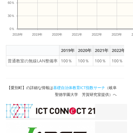
60％
30％
0％
2018年
2019年
2020年
2021年
2022年
2023年
2019年
2020年
2021年
2022年
2
普通教室の無線LAN整備率
100％
100％
100％
100％
1
【愛別町】の詳細な情報は
基礎自治体教育ICT指数サーチ
（岐阜
聖徳学園大学 芳賀研究室提供）へ