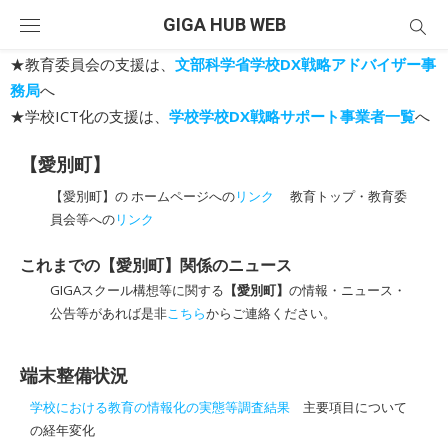
Skip
GIGA HUB WEB
to
content
★教育委員会の支援は、
文部科学省学校DX戦略アドバイザー事
務局
へ
★学校ICT化の支援は、
学校学校DX戦略サポート事業者一覧
へ
【愛別町】
【愛別町】の ホームページへの
リンク
教育トップ・教育委
員会等への
リンク
これまでの【愛別町】関係のニュース
GIGAスクール構想等に関する
【愛別町】
の情報・ニュース・
公告等があれば是非
こちら
からご連絡ください。
端末整備状況
学校における教育の情報化の実態等調査結果
主要項目について
の経年変化