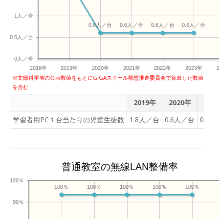
1人／台
0.6人／台
0.6人／台
0.6人／台
0.6人／台
0.5人／台
0人／台
2018年
2019年
2020年
2021年
2022年
2023年
※文部科学省の公表数値をもとにGIGAスクール構想推進委員会で算出した数値
を含む
2019年
2020年
202
学習者用PC１台当たりの児童生徒数
1.8人／台
0.6人／台
0.6
普通教室の無線LAN整備率
120％
100％
100％
100％
100％
100％
90％