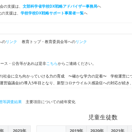
会の支援は、
文部科学省学校DX戦略アドバイザー事務局
へ
T化の支援は、
学校学校DX戦略サポート事業者一覧
へ
への
リンク
教育トップ・教育委員会等への
リンク
ュース・公告等があれば是非
こちら
からご連絡ください。
(1)社会に立ち向かっていける力の育成 〜確かな学力の定着〜 学校運営に
校運営協議会)の導入5年目となり、新型コロナウイルス感染症への対応が続き
んでしたが、地域の力を活用し、学校と地域が相互にパートナーとして、子
ICTを活用した取組等により、小規模校のメリットを最大化し、確かなる力と
態等調査結果
主要項目についての経年変化
学援助制度、高等学校通学等支援助成、給食費の無料化等の支援を継続し、
学力の向上に努めます。さらに、令和4年度から公立高等学校においても一人
児童生徒数
端末の整備については私費負担となることから、負担軽減のための助成制度
校の修学旅行をはじめとした、姉妹校、高知県本山町の嶺北中学校との様々
進に努めます。・教育課程につきましては、「生きる力」を支える「知・徳
2年
2023年
2019年
2020年
2021年