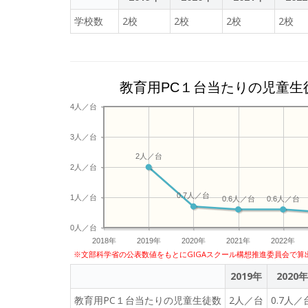
統文化を尊重、ふ
学校数
2校
2校
2校
2校
り明確にしながら
の実現のため、各
本型学校教育」、
技能の定着に向け
教育用PC１台当たりの児童生
す。小学校におい
最適な学びの支援
4人／台
成に向けて、GI
電子ドリル学習と
3人／台
教育の指導体制の
2人／台
2人／台
0.7人／台
1人／台
0.6人／台
0.6人／台
0人／台
2018年
2019年
2020年
2021年
2022年
※文部科学省の公表数値をもとにGIGAスクール構想推進委員会で算
2019年
2020年
教育用PC１台当たりの児童生徒数
2人／台
0.7人／