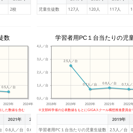
るさとを大切にする心を育み、これまでの「何を学ぶのか」に加え、言語活
2校
児童生徒数
127人
120人
117人
、よりよい学校教育を通じてよりよい社会を創るという目標を地域と共有し
学校におけるカリキュラム・マネジメントの推進に努めます。・学習指導に
全ての子供たちの可能性を引き出す、個別最適な学びと、協働的な学びを一
、一斉一律授業から脱却し、主体的・対話的で深い学びの指導方法の確立、
徒数
学習者用PC１台当たりの児
ては、学びの基礎、基本が重要であることから、町独自に教諭を配置し、指
を続けます。また、グローバル化の進展による厳しい挑戦の時代を生き抜く
4人／台
GAスクール構想により整備した通信ネットワーク環境及びタブレット端末を有
各種教育支援が可能な学習クラウドを導入し、学習履歴(スタディ・ログ)を活用
3人／台
2.5人／台
充実、少人数によるきめ細かな指導体制の整備、個に応じた指導の実現に努
2人／台
0.8人／台
0.7人／台
0.7人
1人／台
0.5人／台
0人／台
2023年
2024年
2018年
2019年
2020年
2021年
2022
出した数値を含む
※文部科学省の公表数値をもとにGIGAスクール構想推進委員会
2021年
2022年
2023年
2019年
台
0.6人／台
0.6人／台
学習者用PC１台当たりの児童生徒数
0.5人／台
2.5人／台