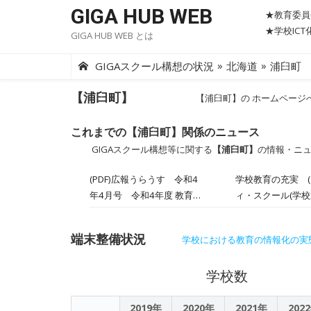
Skip
GIGA HUB WEB
★教育委員
to
★学校IC
GIGA HUB WEB とは
content
»
»
GIGAスクール構想の状況
北海道
浦臼町
【浦臼町】
【浦臼町】の ホームページ
これまでの【浦臼町】関係のニュース
GIGAスクール構想等に関する
【浦臼町】
の情報・ニ
(PDF)広報うらうす 令和4
学校教育の充実 
年4月号 令和4年度 教育
ィ・スクール(学
行政執行方針 重点施策
な活動ができませ
Ⅲ
善・充実に努め、
端末整備状況
学校における教育の情報化の実
します。また、就
学びの意欲と基礎
学校数
ます。北海道では
と教育では、中学
識を育む取組の推
2019年
2020年
2021年
202