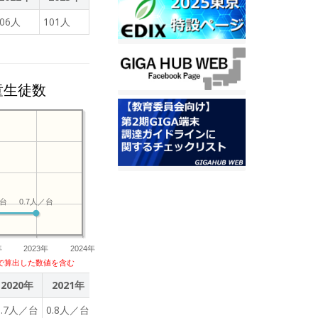
動を重視し、学習意義をよ
106人
101人
、社会に開かれた教育課程
つきましては、「令和の日
体的に推進し、基礎知識・
授業改善の定着を目指しま
童生徒数
導の個別化を推進し、個別
資質・能力を備える人材育
効活用し、電子教科書や
するなど、質の高いICT
めます。
／台
0.7人／台
年
2023年
2024年
で算出した数値を含む
2020年
2021年
2022年
2023年
0.7人／台
0.8人／台
0.7人／台
0.7人／台