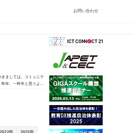
お問い合わせ
つきましては、コミュニテ
、昨年、一昨年と思うよう
供たちの成長を支え、改
心優しい人づくりを推進
各種検定料の助成により、
一台端末の整備が始まり
を創設いたします。ふるさ
な交流により、ふるさと意
・体」の調和を重視し、伝
2022年
2023年