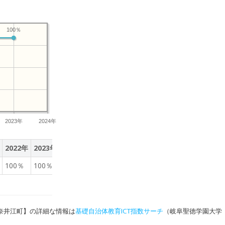
100％
2023年
2024年
2022年
2023年
100％
100％
奈井江町】の詳細な情報は
基礎自治体教育ICT指数サーチ
（岐阜聖徳学園大学