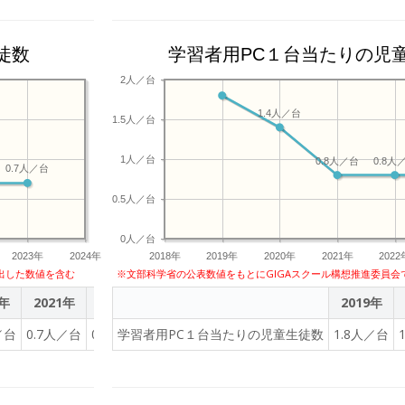
徒数
学習者用PC１台当たりの児
2人／台
1.4人／台
1.5人／台
1人／台
0.8人／台
0.8人
0.7人／台
0.5人／台
0人／台
2023年
2024年
2018年
2019年
2020年
2021年
2022
出した数値を含む
※文部科学省の公表数値をもとにGIGAスクール構想推進委員会
0年
2021年
2022年
2023年
2019年
／台
0.7人／台
0.7人／台
学習者用PC１台当たりの児童生徒数
0.7人／台
1.8人／台