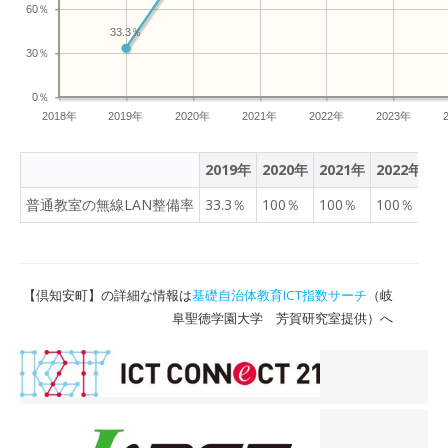
60％
33.3％
30％
0％
2018年
2019年
2020年
2021年
2022年
2023年
2019年
2020年
2021年
2022年
2
普通教室の無線LAN整備率
33.3％
100％
100％
100％
1
【倶知安町】の詳細な情報は
基礎自治体教育ICT指数サーチ
（岐
阜聖徳学園大学 芳賀研究室提供）へ