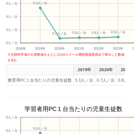
5.3人／台
6人／台
4人／台
2人／台
0.9人／台
0.8人／台
0.8人／台
0.7人／台
0人／台
2018年
2019年
2020年
2021年
2022年
2023年
※文部科学省の公表数値をもとにGIGAスクール構想推進委員会で算出した数値
を含む
2019年
2020年
2021
教育用PC１台当たりの児童生徒数
5.3人／台
0.7人／台
0.8人／
学習者用PC１台当たりの児童生徒数
8人／台
5.6人／台
6人／台