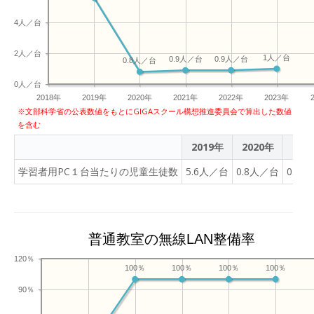
4人／台
2人／台
1人／台
0.9人／台
0.9人／台
0.8人／台
0人／台
2018年
2019年
2020年
2021年
2022年
2023年
※文部科学省の公表数値をもとにGIGAスクール構想推進委員会で算出した数値
を含む
2019年
2020年
202
学習者用PC１台当たりの児童生徒数
5.6人／台
0.8人／台
0.9
普通教室の無線LAN整備率
120％
100％
100％
100％
100％
90％