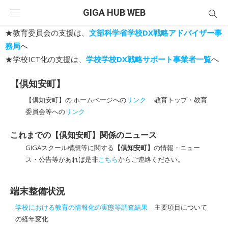
Skip
GIGA HUB WEB
to
content
★教育委員会の支援は、
文部科学省学校DX戦略アドバイザー事
務局
へ
★学校ICT化の支援は、
学校学校DX戦略サポート事業者一覧
へ
【倶知安町】
【倶知安町】の ホームページへの
リンク
教育トップ・教育
委員会等への
リンク
これまでの【倶知安町】関係のニュース
GIGAスクール構想等に関する
【倶知安町】
の情報・ニュー
ス・公告等があれば是非
こちら
からご連絡ください。
端末整備状況
学校における教育の情報化の実態等調査結果
主要項目について
の経年変化