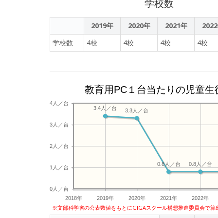
学校数
2019年
2020年
2021年
202
学校数
4校
4校
4校
4校
教育用PC１台当たりの児童生
4人／台
3.4人／台
3.3人／台
3人／台
2人／台
0.8人／台
0.8人／台
1人／台
0人／台
2018年
2019年
2020年
2021年
2022年
※文部科学省の公表数値をもとにGIGAスクール構想推進委員会で算