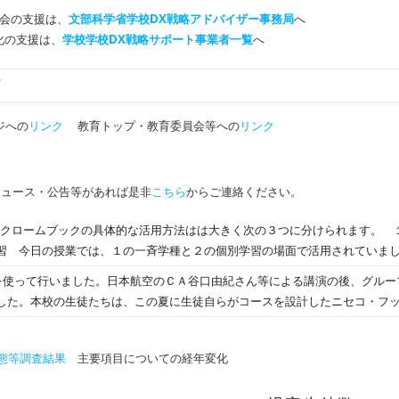
会の支援は、
文部科学省学校DX戦略アドバイザー事務局
へ
T化の支援は、
学校学校DX戦略サポート事業者一覧
へ
町
ジへの
リンク
教育トップ・教育委員会等への
リンク
ニュース・公告等があれば是非
こちら
からご連絡ください。
でのクロームブックの具体的な活用方法はは大きく次の３つに分けられます。 
習 今日の授業では、１の一斉学種と２の個別学習の場面で活用されていま
mを使って行いました。日本航空のＣＡ谷口由紀さん等による講演の後、グル
した。本校の生徒たちは、この夏に生徒自らがコースを設計したニセコ・フ
態等調査結果
主要項目についての経年変化