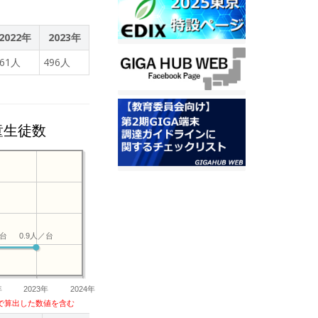
2022年
2023年
461人
496人
童生徒数
／台
0.9人／台
年
2023年
2024年
で算出した数値を含む