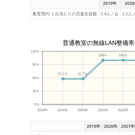
2019年
202
教育用PC１台当たりの児童生徒数
3.4人／台
3.3人
普通教室の無線LAN整備率
120％
100％
100％
90％
57.7％
57.7％
60％
30％
0％
2018年
2019年
2020年
2021年
2022年
2019年
2020年
2021年