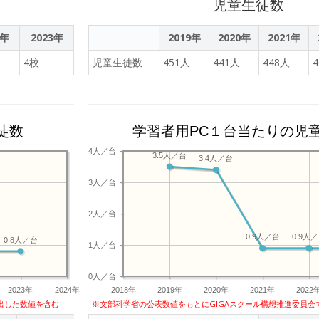
児童生徒数
2年
2023年
2019年
2020年
2021年
4校
児童生徒数
451人
441人
448人
徒数
学習者用PC１台当たりの児
4人／台
3.5人／台
3.4人／台
3人／台
2人／台
0.9人／台
0.9人
0.8人／台
1人／台
0人／台
2023年
2024年
2018年
2019年
2020年
2021年
2022
出した数値を含む
※文部科学省の公表数値をもとにGIGAスクール構想推進委員会