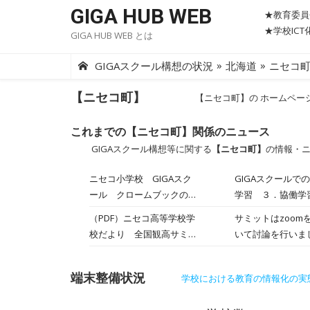
Skip
GIGA HUB WEB
★教育委員
to
★学校IC
GIGA HUB WEB とは
content
»
»
GIGAスクール構想の状況
北海道
ニセコ
【ニセコ町】
【ニセコ町】の ホームペー
これまでの【ニセコ町】関係のニュース
GIGAスクール構想等に関する
【ニセコ町】
の情報・
ニセコ小学校 GIGAスク
GIGAスクール
ール クロームブックの具
学習 ３．協働学
体的活用
でご紹介します。
（PDF）ニセコ高等学校学
サミットはzoo
校だより 全国観高サミッ
いて討論を行いま
ト・オンライン
報告しました
端末整備状況
学校における教育の情報化の実