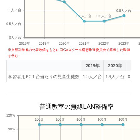
1人／台
0.8人／台
0.6人／台
0.6人／台
0.5人／台
0人／台
2018年
2019年
2020年
2021年
2022年
2023年
※文部科学省の公表数値をもとにGIGAスクール構想推進委員会で算出した数値
を含む
2019年
2020年
202
学習者用PC１台当たりの児童生徒数
1.5人／台
1.3人／台
0.6
普通教室の無線LAN整備率
120％
100％
100％
100％
100％
100％
90％