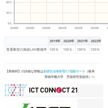
60％
30％
0％
2018年
2019年
2020年
2021年
2022年
2023年
2019年
2020年
2021年
2022年
2
普通教室の無線LAN整備率
100％
100％
100％
100％
1
【島牧村】の詳細な情報は
基礎自治体教育ICT指数サーチ
（岐阜
聖徳学園大学 芳賀研究室提供）へ