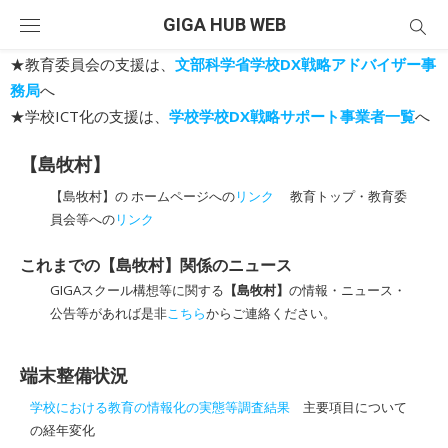
Skip
GIGA HUB WEB
to
content
★教育委員会の支援は、
文部科学省学校DX戦略アドバイザー事
務局
へ
★学校ICT化の支援は、
学校学校DX戦略サポート事業者一覧
へ
【島牧村】
【島牧村】の ホームページへの
リンク
教育トップ・教育委
員会等への
リンク
これまでの【島牧村】関係のニュース
GIGAスクール構想等に関する
【島牧村】
の情報・ニュース・
公告等があれば是非
こちら
からご連絡ください。
端末整備状況
学校における教育の情報化の実態等調査結果
主要項目について
の経年変化