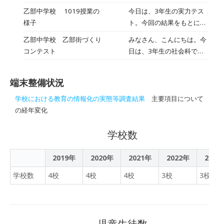
生に起こりやすいトラブル
た。漢字1文字を、各自絵
乙部中学校 1019授業の
今日は、3年生の実力テス
事例を3本の動画で視聴し
で表していました。生徒そ
様子
ト。今回の結果をもとに次
ました。動画視聴後は反省
れぞれがユニークな発想
回へ繋げてほしいと思いま
点は何だったかを考え、講
乙部中学校 乙部街づくり
みなさん、こんにちは。今
で、素敵な作品に仕上げて
す。2年生は、技術（佐々
師の方からトラブル回避の
コンテスト
日は、3年生の社会科で行
いたのが印象的でした。１
木浩T）の授業。6月1日に
ポイントや、万が一トラブ
った「街づくりコンテス
人１台端末を有効に使っ
植えた人権の花を撤去して
ルに巻き込まれた場合の対
ト」の様子をお伝えしま
て、良いアイデアを思いつ
いました。この時期まで丁
処法などについてお話があ
端末整備状況
す。地方自治の授業の中
いた生徒も多かったようで
寧に水やりを行い、綺麗な
りました。
で、今後の乙部町をどのよ
す。
学校における教育の情報化の実態等調査結果
主要項目について
花を咲かせてくれました。
うにしたらよいかというこ
の経年変化
一生懸命な取組みをみせて
とを考えプレゼンテーショ
くれた2年生です。お疲れ
ンソフトでまとめました。
学校数
様です。1年生は、理科
1人１台端末を活用し、自
（横田T）の授業で、パソ
分の考えを発表し、プレゼ
2019年
2020年
2021年
2022年
2023
コンを使った共同編集を行
ン力を鍛えました。5人の
っていました。話し合いな
学校数
4校
4校
4校
3校
3校
代表者を各班で選び、代表
がら「爬虫類」や「哺乳
の5人に発表してもらいま
類」などの分類を行ってい
した。「森をつかった町お
ました。今、教室からの授
こし」「特産物やSNSを使
業の配信の準備をしていま
児童生徒数
った町おこし」など生徒の