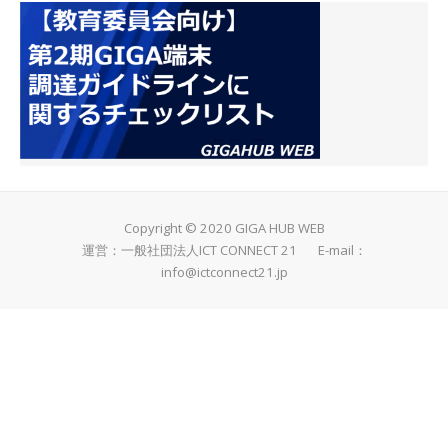
Copyright © 2020 GIGA HUB WEB
運営：一般社団法人ICT CONNECT 21 E-mail：
info@ictconnect21.jp