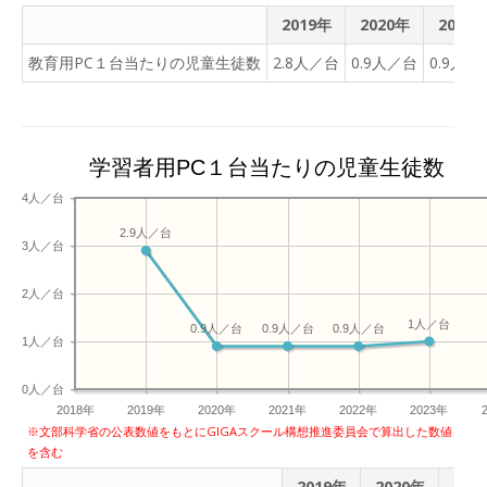
2019年
2020年
2021
教育用PC１台当たりの児童生徒数
2.8人／台
0.9人／台
0.9人／
学習者用PC１台当たりの児童生徒数
4人／台
2.9人／台
3人／台
2人／台
1人／台
0.9人／台
0.9人／台
0.9人／台
1人／台
0人／台
2018年
2019年
2020年
2021年
2022年
2023年
※文部科学省の公表数値をもとにGIGAスクール構想推進委員会で算出した数値
を含む
2019年
2020年
202