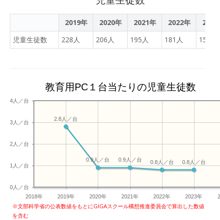
す。今日は、1年生の英語
若い感性が詰まったもので
で実証実験をしました。明
2019年
2020年
した。この作品は、後日町
2021年
2022年
202
日以降、準備が整い次第、
役場に送付する予定でいま
児童生徒数
228人
206人
お休みの家庭へ配信してい
195人
181人
158人
す。今後の街づくりに役立
く予定です。よろしくお願
ててもらえたら嬉しいです
いいたします。
ね
教育用PC１台当たりの児童生徒数
4人／台
2.8人／台
3人／台
2人／台
0.9人／台
0.9人／台
0.8人／台
0.8人／台
1人／台
0人／台
2018年
2019年
2020年
2021年
2022年
2023年
※文部科学省の公表数値をもとにGIGAスクール構想推進委員会で算出した数値
を含む