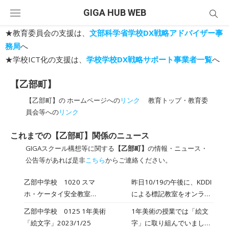
Skip
GIGA HUB WEB
to
content
★教育委員会の支援は、
文部科学省学校DX戦略アドバイザー事
務局
へ
★学校ICT化の支援は、
学校学校DX戦略サポート事業者一覧
へ
【乙部町】
【乙部町】の ホームページへの
リンク
教育トップ・教育委
員会等への
リンク
これまでの【乙部町】関係のニュース
GIGAスクール構想等に関する
【乙部町】
の情報・ニュース・
公告等があれば是非
こちら
からご連絡ください。
乙部中学校 1020 スマ
昨日10/19の午後に、KDDI
ホ・ケータイ安全教室
による標記教室をオンライ
2023/10/20
ンで実施しました。各教室
乙部中学校 0125 1年美術
1年美術の授業では「絵文
をオンラインで結び、中学
「絵文字」2023/1/25
字」に取り組んでいまし