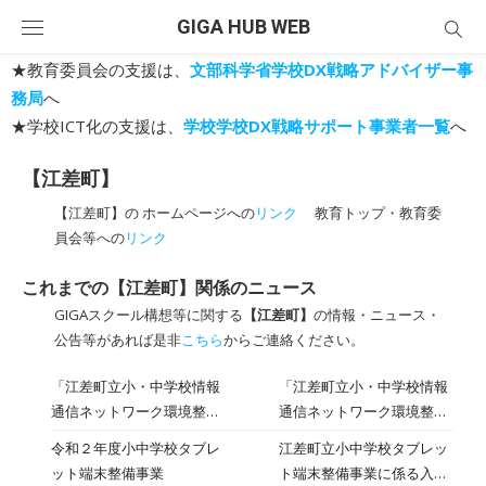
Skip
GIGA HUB WEB
to
content
★教育委員会の支援は、
文部科学省学校DX戦略アドバイザー事
務局
へ
★学校ICT化の支援は、
学校学校DX戦略サポート事業者一覧
へ
【江差町】
【江差町】の ホームページへの
リンク
教育トップ・教育委
員会等への
リンク
これまでの【江差町】関係のニュース
GIGAスクール構想等に関する
【江差町】
の情報・ニュース・
公告等があれば是非
こちら
からご連絡ください。
「江差町立小・中学校情報
「江差町立小・中学校情報
通信ネットワーク環境整備
通信ネットワーク環境整備
工事」について【参加表明
工事」に係る公募型プロポ
令和２年度小中学校タブレ
江差町立小中学校タブレッ
書受付終了】
ーザルに関する情報が掲載
ット端末整備事業
ト端末整備事業に係る入札