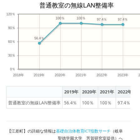
普通教室の無線LAN整備率
120％
100％
100％
97.4％
97.4％
90％
56.4％
60％
30％
0％
2018年
2019年
2020年
2021年
2022年
2023年
2019年
2020年
2021年
2022年
2
普通教室の無線LAN整備率
56.4％
100％
100％
97.4％
9
【江差町】の詳細な情報は
基礎自治体教育ICT指数サーチ
（岐阜
聖徳学園大学 芳賀研究室提供）へ