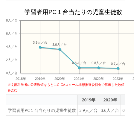
学習者用PC１台当たりの児童生徒数
8人／台
6人／台
3.9人／台
3.6人／台
4人／台
2人／台
0.8人／台
0.8人／台
0.7人／台
0人／台
2018年
2019年
2020年
2021年
2022年
2023年
※文部科学省の公表数値をもとにGIGAスクール構想推進委員会で算出した数値
を含む
2019年
2020年
202
学習者用PC１台当たりの児童生徒数
3.9人／台
3.6人／台
0.8