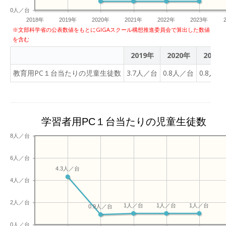
0人／台
2018年
2019年
2020年
2021年
2022年
2023年
※文部科学省の公表数値をもとにGIGAスクール構想推進委員会で算出した数値
を含む
2019年
2020年
2021
教育用PC１台当たりの児童生徒数
3.7人／台
0.8人／台
0.8人／
学習者用PC１台当たりの児童生徒数
8人／台
6人／台
4.3人／台
4人／台
2人／台
1人／台
1人／台
1人／台
0.9人／台
0人／台