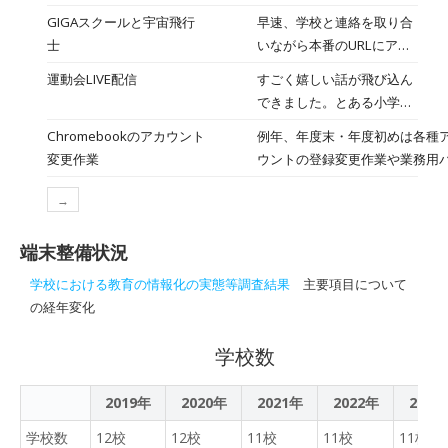
共有 2022/5/16
内の各校で活用が広がって
町に13校目となる「やくも
育機会を均等にし、地方教
GIGAスクールと宇宙飛行
早速、学校と連絡を取り合
いる。各教科の授業のほ
の寺子屋」を開校 2022/4
育の魅力化へ～地域におけ
士
いながら本番のURLにアク
か、授業参観、ＰＴＡ総会
る子どもの世界を拡げる日
セスして動作を確認。先生
の様子なども動画で配信。
運動会LIVE配信
すごく嬉しい話が飛び込ん
常的な居場所をプラットフ
方のChromebookではちゃ
各校の情報通信技術（ＩＣ
できました。とある小学校
ォーム化する株式会社あし
んと動画が見れましたが、
Ｔ）担当教諭が事例を報告
から「これまで数回、学校
たの寺子屋（本社：北海道
Chromebookのアカウント
例年、年度末・年度初めは各種
児童用のChromebookでは
し合い、共有するなどし新
行事のLIVE配信をお願いし
札幌市、代表取締役：嶋本
変更作業
ウントの登録変更作業や業務用
閲覧がブロックされるよう
たな活用を模索している。
てきたのですが、今回は自
勇介）は、13校目となるパ
コンの配備などで大忙しになる
です。焦って管理コンソー
分たちでやってみたいと思
ートナー校として、2022
→
すが、それに加えて今年からはGI
ルからそれらしい設定を探
っているのですが」と電話
年4月5日(火)に北海道八雲
スクールで導入した
してみると、怪しげな設定
がきたのです。
町に「やくもの寺子屋」を
端末整備状況
Chromebook（GoogleWorksp
を発見。「セーフサーチと
開校します。塾業界におい
のアカウント設定（入学・進級
制限付きモード」の
学校における教育の情報化の実態等調査結果
主要項目について
ては、人口3万人未満の市
業・赴任・離任）が出てきて、
YouTubeの制限付きモード
の経年変化
町村には経済合理性の観点
いよ大変なことになっています
を「強制的に適用する」に
からほとんど参入がないと
してあったことが原因のよ
学校数
いわれています。「あした
うです。この設定を変更
の寺子屋」( https://ashita-
し、無事に視聴できるよう
2019年
2020年
2021年
terakoya.com/ )は、それに
2022年
2023
になりました。
より学習機会に課題がある
学校数
12校
12校
11校
11校
11校