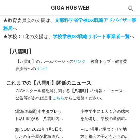
Skip
GIGA HUB WEB
to
content
★教育委員会の支援は、
文部科学省学校DX戦略アドバイザー事
務局
へ
★学校ICT化の支援は、
学校学校DX戦略サポート事業者一覧
へ
【八雲町】
【八雲町】の ホームページへの
リンク
教育トップ・教育委
員会等への
リンク
これまでの【八雲町】関係のニュース
GIGAスクール構想等に関する
【八雲町】
の情報・ニュース・
公告等があれば是非
こちら
からご連絡ください。
(北海道新聞)小中タブレッ
小中学生に１人１台の端末
ト活用広がる 八雲町内
を配備し、学校の通信環境
授業や参観、学校間交流
を整備する国の「ＧＩＧＡ
(JIJI.COM)2022年4月5日あ
～ICT活用と場づくりで地
も 事例や効果各校教員が
スクール構想」で、八雲町
したの寺子屋が北海道八雲
方と都会の子どもたちの教