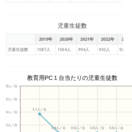
とされている人口3万人未
満の市町村を対象に北海道
から展開しており、ICTを
活用して全国の寺子屋に通
児童生徒数
う子どもたちの繋がりを創
出しています。2022年3～
2019年
2020年
2021年
2022年
202
6月に新たに6校のパートナ
ー校が加わり、あしたの寺
児童生徒数
1087人
1064人
994人
942人
922人
子屋は合計18校となる予定
です。
教育用PC１台当たりの児童生徒数
8人／台
6人／台
3.7人／台
4人／台
2人／台
0.8人／台
0.8人／台
0.8人／台
0.8人／台