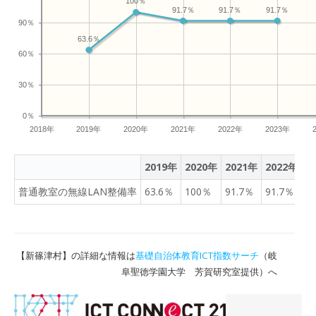
100％
91.7％
91.7％
91.7％
90％
63.6％
60％
30％
0％
2018年
2019年
2020年
2021年
2022年
2023年
2019年
2020年
2021年
2022年
2
普通教室の無線LAN整備率
63.6％
100％
91.7％
91.7％
9
【新篠津村】の詳細な情報は
基礎自治体教育ICT指数サーチ
（岐
阜聖徳学園大学 芳賀研究室提供）へ