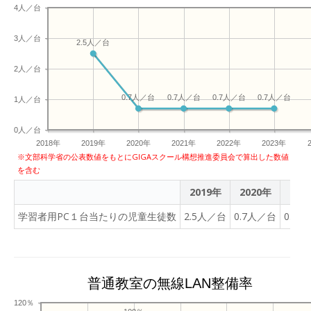
4人／台
3人／台
2.5人／台
2人／台
0.7人／台
0.7人／台
0.7人／台
0.7人／台
1人／台
0人／台
2018年
2019年
2020年
2021年
2022年
2023年
※文部科学省の公表数値をもとにGIGAスクール構想推進委員会で算出した数値
を含む
2019年
2020年
202
学習者用PC１台当たりの児童生徒数
2.5人／台
0.7人／台
0.7
普通教室の無線LAN整備率
120％