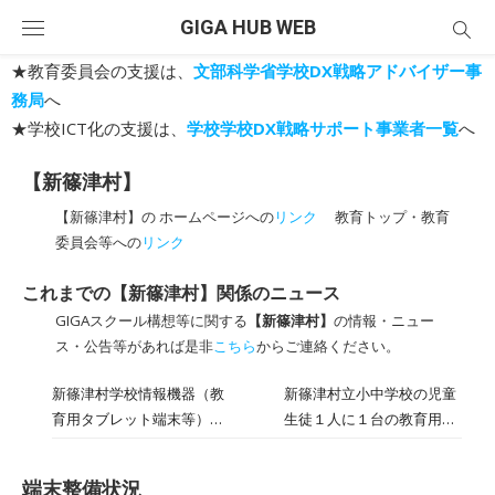
Skip
GIGA HUB WEB
to
content
★教育委員会の支援は、
文部科学省学校DX戦略アドバイザー事
務局
へ
★学校ICT化の支援は、
学校学校DX戦略サポート事業者一覧
へ
【新篠津村】
【新篠津村】の ホームページへの
リンク
教育トップ・教育
委員会等への
リンク
これまでの【新篠津村】関係のニュース
GIGAスクール構想等に関する
【新篠津村】
の情報・ニュー
ス・公告等があれば是非
こちら
からご連絡ください。
新篠津村学校情報機器（教
新篠津村立小中学校の児童
育用タブレット端末等）整
生徒１人に１台の教育用タ
備事業に係るプロポーザル
ブレット端末を導入するに
を実施します
あたり、契約候補者を公募
端末整備状況