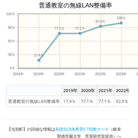
普通教室の無線LAN整備率
120％
100％
92.9％
90％
77.1％
77.1％
60％
30％
17.4％
0％
2018年
2019年
2020年
2021年
2022年
2023年
2019年
2020年
2021年
2022年
2
普通教室の無線LAN整備率
17.4％
77.1％
77.1％
92.9％
1
【当別町】の詳細な情報は
基礎自治体教育ICT指数サーチ
（岐阜
聖徳学園大学 芳賀研究室提供）へ