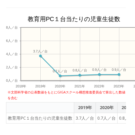
教育用PC１台当たりの児童生徒数
8人／台
6人／台
3.7人／台
4人／台
2人／台
0.9人／台
0.9人／台
0.8人／台
0.7人／台
0人／台
2018年
2019年
2020年
2021年
2022年
2023年
※文部科学省の公表数値をもとにGIGAスクール構想推進委員会で算出した数値
を含む
2019年
2020年
2021
教育用PC１台当たりの児童生徒数
3.7人／台
0.7人／台
0.8人／