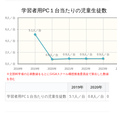
学習者用PC１台当たりの児童生徒数
8人／台
6人／台
5.1人／台
4人／台
2人／台
0.9人／台
0.9人／台
0.9人／台
0.8人／台
0人／台
2018年
2019年
2020年
2021年
2022年
2023年
※文部科学省の公表数値をもとにGIGAスクール構想推進委員会で算出した数値
を含む
2019年
2020年
202
学習者用PC１台当たりの児童生徒数
5.1人／台
0.8人／台
0.9