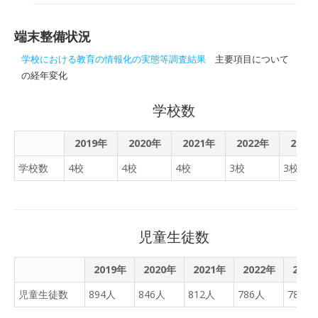
ポーザルの実施について
町内小中学校４校に教育系
ネットワークと１人１台端
端末整備状況
末を整備する業務を実施し
ます。
学校における教育の情報化の実態等調査結果
主要項目について
の経年変化
学校数
2019年
2020年
2021年
2022年
2023
学校数
4校
4校
4校
3校
3校
児童生徒数
2019年
2020年
2021年
2022年
202
児童生徒数
894人
846人
812人
786人
784人