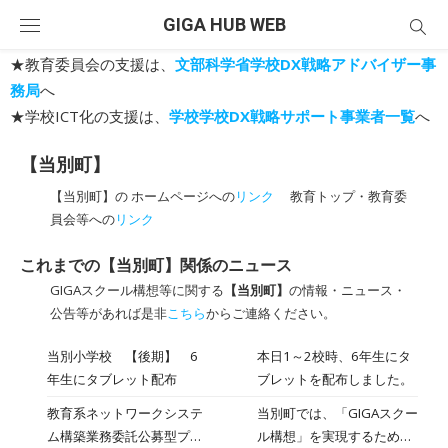
Skip
GIGA HUB WEB
to
content
★教育委員会の支援は、
文部科学省学校DX戦略アドバイザー事
務局
へ
★学校ICT化の支援は、
学校学校DX戦略サポート事業者一覧
へ
【当別町】
【当別町】の ホームページへの
リンク
教育トップ・教育委
員会等への
リンク
これまでの【当別町】関係のニュース
GIGAスクール構想等に関する
【当別町】
の情報・ニュース・
公告等があれば是非
こちら
からご連絡ください。
当別小学校 【後期】 6
本日1～2校時、6年生にタ
年生にタブレット配布
ブレットを配布しました。
教育系ネットワークシステ
当別町では、「GIGAスクー
ム構築業務委託公募型プロ
ル構想」を実現するため、