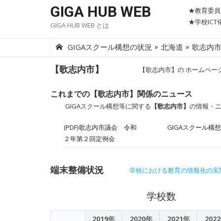
Skip
GIGA HUB WEB
★教育委員
to
★学校IC
GIGA HUB WEB とは
content
»
»
GIGAスクール構想の状況
北海道
歌志内
【歌志内市】
【歌志内市】の ホームペー
これまでの【歌志内市】関係のニュース
GIGAスクール構想等に関する
【歌志内市】
の情報・
(PDF)歌志内市議会 令和
GIGAスクール構
２年第２回定例会
端末整備状況
学校における教育の情報化の実
学校数
2019年
2020年
2021年
202