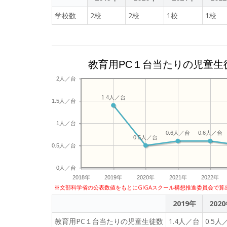
学校数
2校
2校
1校
1校
教育用PC１台当たりの児童生
2人／台
1.4人／台
1.5人／台
1人／台
0.6人／台
0.6人／台
0.5人／台
0.5人／台
0人／台
2018年
2019年
2020年
2021年
2022年
※文部科学省の公表数値をもとにGIGAスクール構想推進委員会で算
2019年
202
教育用PC１台当たりの児童生徒数
1.4人／台
0.5人