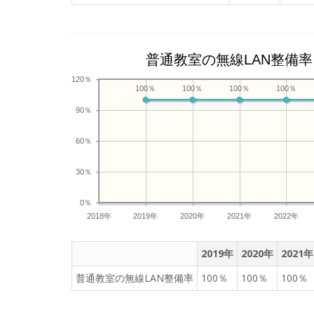
普通教室の無線LAN整備率
120％
100％
100％
100％
100％
90％
60％
30％
0％
2018年
2019年
2020年
2021年
2022年
2019年
2020年
2021年
普通教室の無線LAN整備率
100％
100％
100％