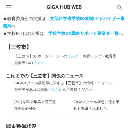
Skip
GIGA HUB WEB
to
content
★教育委員会の支援は、
文部科学省学校DX戦略アドバイザー事
務局
へ
★学校ICT化の支援は、
学校学校DX戦略サポート事業者一覧
へ
【三笠市】
【三笠市】の ホームページへの
リンク
教育トップ・教育委
員会等への
リンク
これまでの【三笠市】関係のニュース
GIGAスクール構想等に関する
【三笠市】
の情報・ニュース・
公告等があれば是非
こちら
からご連絡ください。
(PDF)令和２年第２回三笠
GIGAスクール構想に係る予
市議会定例会
算も審議されました。
端末整備状況