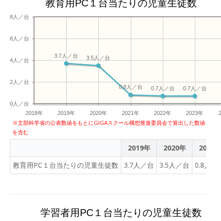
教育用PC１台当たりの児童生徒数
8人／台
6人／台
3.7人／台
3.5人／台
4人／台
2人／台
0.8人／台
0.7人／台
0.7人／台
0人／台
2018年
2019年
2020年
2021年
2022年
2023年
※文部科学省の公表数値をもとにGIGAスクール構想推進委員会で算出した数値
を含む
2019年
2020年
2021
教育用PC１台当たりの児童生徒数
3.7人／台
3.5人／台
0.8人／
学習者用PC１台当たりの児童生徒数