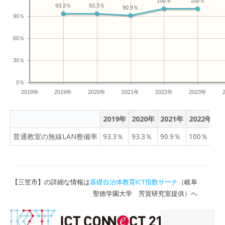
100％
100％
93.3％
93.3％
90.9％
90％
60％
30％
0％
2018年
2019年
2020年
2021年
2022年
2023年
2019年
2020年
2021年
2022年
2
普通教室の無線LAN整備率
93.3％
93.3％
90.9％
100％
1
【三笠市】の詳細な情報は
基礎自治体教育ICT指数サーチ
（岐阜
聖徳学園大学 芳賀研究室提供）へ