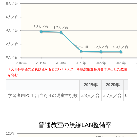
8人／台
6人／台
3.8人／台
3.7人／台
4人／台
2人／台
0.9人／台
0.8人／台
0.8人／台
0人／台
2018年
2019年
2020年
2021年
2022年
2023年
※文部科学省の公表数値をもとにGIGAスクール構想推進委員会で算出した数値
を含む
2019年
2020年
202
学習者用PC１台当たりの児童生徒数
3.8人／台
3.7人／台
0.9
普通教室の無線LAN整備率
120％