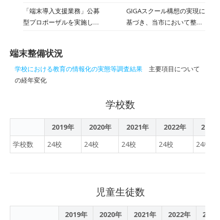
きることを目指し講座を実
る教育を加速するため、
「端末導入支援業務」公募
GIGAスクール構想の実現に
施しました。今回の講座
GIGAスクール構想による一
型プロポーザルを実施しま
基づき、当市において整備
は、実際にICTを活用した
人一台の端末を活用した授
す
することとなった児童生徒
探究型授業を体験してみる
業づくりを推進し、協働的
1人1台端末の導入により進
というスタイルでの研修と
な学びと個々の理解にあわ
端末整備状況
められる新たな学びへの対
なりました。最初に、求め
せた個別最適な学びの充実
応に向け、情報端末の操
られる子どもの資質能力か
学校における教育の情報化の実態等調査結果
主要項目について
を図ってまいります。
作、ソフトウェアの使用方
ら授業の改革の必要性と
の経年変化
法の周知や、使用マニュア
ICTの活用についての説明
ル（ルール）の作成等を行
の下、市内でも探究的な授
学校数
うことができるICT技術者
業に積極的に取り組んでい
を派遣し、端末納入時の検
る中央小、南小の先生を講
2019年
2020年
2021年
2022年
2023
収や教員によるICT機器操
師に探究型で研修が進めら
学校数
24校
24校
24校
24校
24校
作のサポート等の実施を目
れました。Aコース
的とする「端末導入支援業
「Keynoteの操作につい
務」の受託者選定に係る公
て」Bコース「ロイロノー
募型プロポーザルを実施い
トの新機能について」の2
児童生徒数
たします。
つのコースを設定しまし
た。各コースでは、はじめ
2019年
2020年
2021年
2022年
202
に参加者から学習問題を見