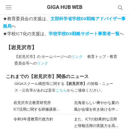
Skip
GIGA HUB WEB
to
content
★教育委員会の支援は、
文部科学省学校DX戦略アドバイザー事
務局
へ
★学校ICT化の支援は、
学校学校DX戦略サポート事業者一覧
へ
【岩見沢市】
【岩見沢市】の ホームページへの
リンク
教育トップ・教育
委員会等への
リンク
これまでの【岩見沢市】関係のニュース
GIGAスクール構想等に関する
【岩見沢市】
の情報・ニュー
ス・公告等があれば是非
こちら
からご連絡ください。
岩見沢市立教育研究所
北海道らしい爽やかな夏の
ICT活用に関する研修講座
風が会場を吹き抜ける中、
Ⅰ2022年08月05日
夏休み明けから、すぐに
令和3年度教育行政方針
また、ICTの効果的な活用
ICTを実際に授業に活用で
と情報活用の実践力を高め