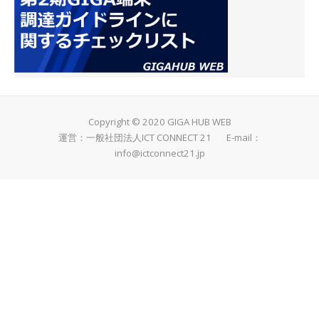
Copyright © 2020 GIGA HUB WEB
運営：一般社団法人ICT CONNECT 21 E-mail：
info@ictconnect21.jp