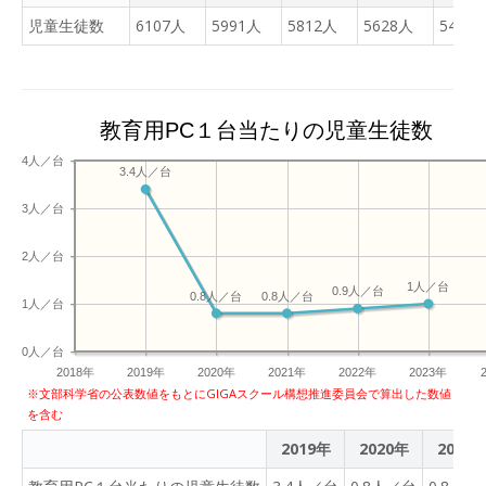
出させ、一人一人が実際に
児童生徒数
6107人
5991人
5812人
5628人
5480
ICTを使い問題解決を図る
という形で研修を進めてい
きました。
教育用PC１台当たりの児童生徒数
4人／台
3.4人／台
3人／台
2人／台
1人／台
0.9人／台
0.8人／台
0.8人／台
1人／台
0人／台
2018年
2019年
2020年
2021年
2022年
2023年
※文部科学省の公表数値をもとにGIGAスクール構想推進委員会で算出した数値
を含む
2019年
2020年
2021