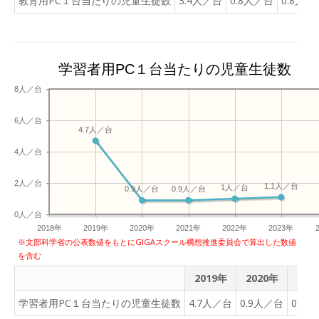
教育用PC１台当たりの児童生徒数
3.4人／台
0.8人／台
0.8人／
学習者用PC１台当たりの児童生徒数
8人／台
6人／台
4.7人／台
4人／台
2人／台
1.1人／台
1人／台
0.9人／台
0.9人／台
0人／台
2018年
2019年
2020年
2021年
2022年
2023年
※文部科学省の公表数値をもとにGIGAスクール構想推進委員会で算出した数値
を含む
2019年
2020年
202
学習者用PC１台当たりの児童生徒数
4.7人／台
0.9人／台
0.9