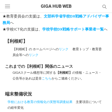
Skip
GIGA HUB WEB
to
content
★教育委員会の支援は、
文部科学省学校DX戦略アドバイザー事
務局
へ
★学校ICT化の支援は、
学校学校DX戦略サポート事業者一覧
へ
【利根町】
【利根町】の ホームページへの
リンク
教育トップ・教育委
員会等への
リンク
これまでの【利根町】関係のニュース
GIGAスクール構想等に関する
【利根町】
の情報・ニュース・
公告等があれば是非
こちら
からご連絡ください。
端末整備状況
学校における教育の情報化の実態等調査結果
主要項目について
の経年変化