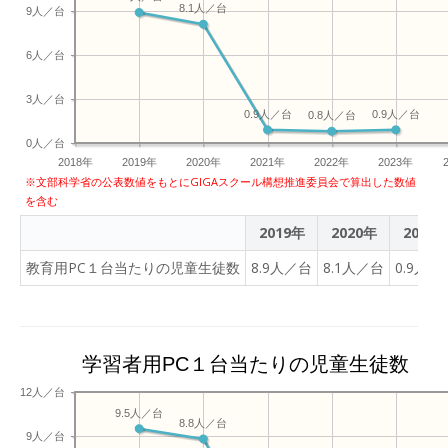
8.1人／台
9人／台
6人／台
3人／台
0.9人／台
0.9人／台
0.8人／台
0人／台
2018年
2019年
2020年
2021年
2022年
2023年
※文部科学省の公表数値をもとにGIGAスクール構想推進委員会で算出した数値
を含む
2019年
2020年
2021
教育用PC１台当たりの児童生徒数
8.9人／台
8.1人／台
0.9人／
学習者用PC１台当たりの児童生徒数
12人／台
9.5人／台
8.8人／台
9人／台