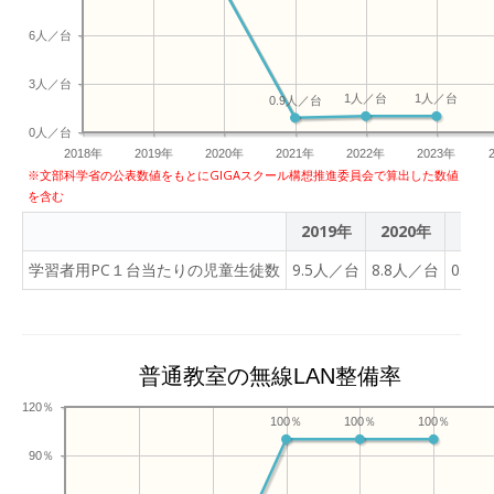
6人／台
3人／台
1人／台
1人／台
0.9人／台
0人／台
2018年
2019年
2020年
2021年
2022年
2023年
※文部科学省の公表数値をもとにGIGAスクール構想推進委員会で算出した数値
を含む
2019年
2020年
202
学習者用PC１台当たりの児童生徒数
9.5人／台
8.8人／台
0.9
普通教室の無線LAN整備率
120％
100％
100％
100％
90％