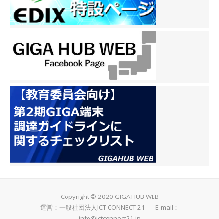
Copyright © 2020 GIGA HUB WEB
運営：一般社団法人ICT CONNECT 21 E-mail：
info@ictconnect21.jp