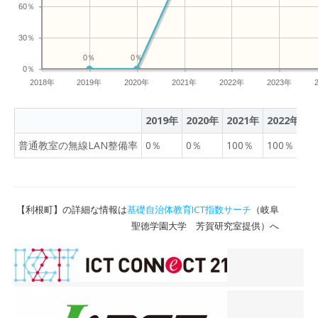
60％
30％
0％
0％
0％
2018年
2019年
2020年
2021年
2022年
2023年
2019年
2020年
2021年
2022年
2
普通教室の無線LAN整備率
0％
0％
100％
100％
1
【利根町】の詳細な情報は
基礎自治体教育ICT指数サーチ
（岐阜
聖徳学園大学 芳賀研究室提供）へ