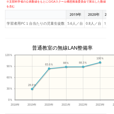
※文部科学省の公表数値をもとにGIGAスクール構想推進委員会で算出した数値
を含む
2019年
2020年
2021
学習者用PC１台当たりの児童生徒数
5.6人／台
0.8人／台
1人／
普通教室の無線LAN整備率
120％
100％
88.3％
88％
83.6％
90％
60％
28.8％
30％
0％
2018年
2019年
2020年
2021年
2022年
2023年