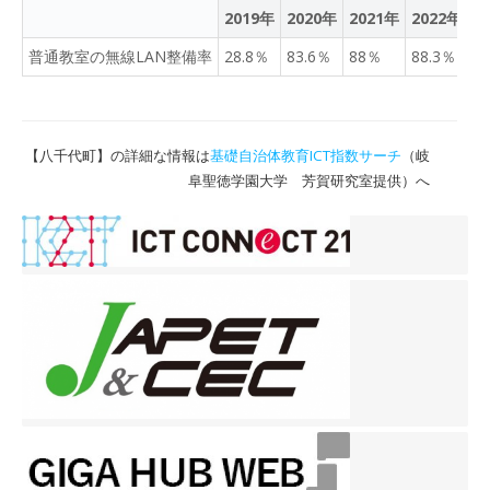
2019年
2020年
2021年
2022年
2
普通教室の無線LAN整備率
28.8％
83.6％
88％
88.3％
1
【八千代町】の詳細な情報は
基礎自治体教育ICT指数サーチ
（岐
阜聖徳学園大学 芳賀研究室提供）へ