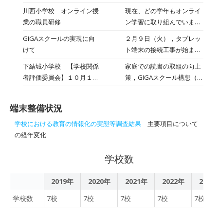
使っていたのですが、答え
会，オンライン学習がスタ
川西小学校 オンライン授
現在、どの学年もオンライ
があっていれば「たいへん
ートしました。オンライン
業の職員研修
ン学習に取り組んでいます
よくできました」、まちが
朝の会では，児童一人一人
が、より授業の形に近づけ
えると「答えが違います。
GIGAスクールの実現に向
２月９日（火），タブレッ
に声をかけて健康観察を行
ようと、９日（木）の2校
もう一度チャレンジしてみ
けて
ト端末の接続工事が始まり
いました。初めての試みで
時に、オンラインでの授業
ましょう」とメッセージが
ました。
したが、画面越しに元気な
下結城小学校 【学校関係
家庭での読書の取組の向上
について職員研修を行いま
出て、自分のペースで進め
顔を見ることができまし
者評価委員会】１０月１６
策，GIGAスクール構想（児
した。５年生のオンライン
られるのがいいなと思いま
た。接続できなかった児童
日（金）
童生徒１人にタブレット端
授業の様子を全員で参観
した。子供たちが操作にす
には，電話で確認を行いま
末を一台配備する），登下
し、今後のオンライン授業
ぐ慣れてどんどんやってい
した。高学年は，その後オ
端末整備状況
校の交通安全等， 貴重なご
の充実に生かそうとアイデ
る様子を見て、これからの
ンラインでの学習を行いま
意見をいただきました。
アを出し合いました。臨時
時代、タブレット等を使っ
学校における教育の情報化の実態等調査結果
主要項目について
した。係活動を決めたり，
休校が延長となり、来週以
たドリルで勉強する機会は
の経年変化
プリント学習の後説明を聞
降もオンラインでの学習が
増えていくのだろう
いたり，ロイロノートで報
続きます。先生方も頑張り
学校数
な・・・などと思いまし
告したりと充実した学習を
ますので、川西小のみんな
た。
進めることができたようで
も頑張りましょう。
2019年
2020年
2021年
2022年
2023
す。 １・２年生は８日
（水）にオンライン朝の会
学校数
7校
7校
7校
7校
7校
を実施する予定ですので，