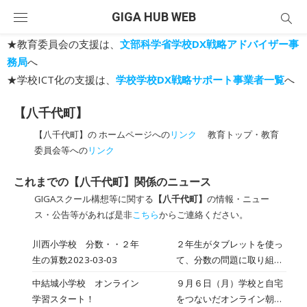
Skip
GIGA HUB WEB
to
content
★教育委員会の支援は、
文部科学省学校DX戦略アドバイザー事
務局
へ
★学校ICT化の支援は、
学校学校DX戦略サポート事業者一覧
へ
【八千代町】
【八千代町】の ホームページへの
リンク
教育トップ・教育
委員会等への
リンク
これまでの【八千代町】関係のニュース
GIGAスクール構想等に関する
【八千代町】
の情報・ニュー
ス・公告等があれば是非
こちら
からご連絡ください。
川西小学校 分数・・２年
２年生がタブレットを使っ
生の算数2023-03-03
て、分数の問題に取り組ん
でいました。ネットに公開
中結城小学校 オンライン
９月６日（月）学校と自宅
されている無料のアプリを
学習スタート！
をつないだオンライン朝の