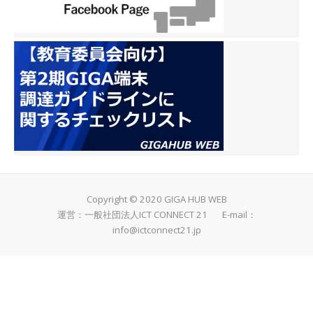
Copyright © 2020 GIGA HUB WEB
運営：一般社団法人ICT CONNECT 21 E-mail：
info@ictconnect21.jp