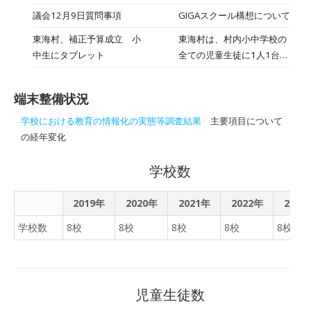
や教育の現場など周囲から
キャビネット搬入されまし
用キャビネットが設置され
議会12月9日質問事項
GIGAスクール構想について
「ゲームなんて」と否定的
た
ました。本体は３学期に入
な意見に晒されるケースも
東海村、補正予算成立 小
東海村は、村内小中学校の
るそうです。
ある。それでもeスポーツ
中生にタブレット
全ての児童生徒に1人1台タ
を教育現場で扱うのは、確
ブレット端末を整備する。
かな理由があるからだ。自
身は「ゲームをしない」と
端末整備状況
しながら、これまで2校でe
学校における教育の情報化の実態等調査結果
主要項目について
スポーツ部を立ち上げた茨
の経年変化
城県立東海高等学校の千葉
徹也先生に、eスポーツを
学校数
通じた教育への期待を聞い
た。
2019年
2020年
2021年
2022年
2023
学校数
8校
8校
8校
8校
8校
児童生徒数