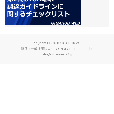
Copyright © 2020 GIGA HUB WEB
運営：一般社団法人ICT CONNECT 21 E-mail：
info@ictconnect21.jp