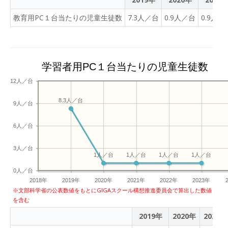
教育用PC１台当たりの児童生徒数
7.3人／台
0.9人／台
0.9人／
学習者用PC１台当たりの児童生徒数
12人／台
8.3人／台
9人／台
6人／台
3人／台
1人／台
1人／台
1人／台
1人／台
0人／台
2018年
2019年
2020年
2021年
2022年
2023年
※文部科学省の公表数値をもとにGIGAスクール構想推進委員会で算出した数値
を含む
2019年
2020年
2021年