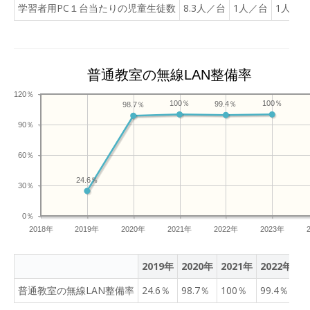
学習者用PC１台当たりの児童生徒数
8.3人／台
1人／台
1人／台
普通教室の無線LAN整備率
120％
100％
100％
99.4％
98.7％
90％
60％
24.6％
30％
0％
2018年
2019年
2020年
2021年
2022年
2023年
2019年
2020年
2021年
2022年
2
普通教室の無線LAN整備率
24.6％
98.7％
100％
99.4％
1