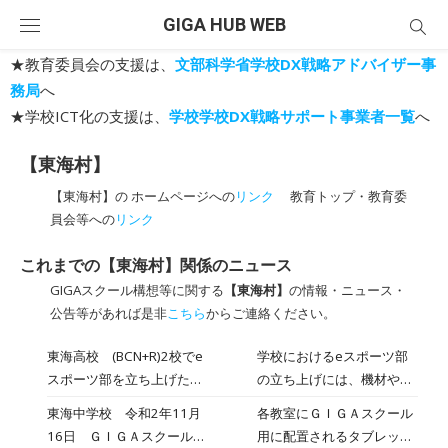
Skip
GIGA HUB WEB
to
content
★教育委員会の支援は、
文部科学省学校DX戦略アドバイザー事
務局
へ
★学校ICT化の支援は、
学校学校DX戦略サポート事業者一覧
へ
【東海村】
【東海村】の ホームページへの
リンク
教育トップ・教育委
員会等への
リンク
これまでの【東海村】関係のニュース
GIGAスクール構想等に関する
【東海村】
の情報・ニュース・
公告等があれば是非
こちら
からご連絡ください。
東海高校 (BCN+R)2校でe
学校におけるeスポーツ部
スポーツ部を立ち上げた先
の立ち上げには、機材や設
生が語る、抱える課題と解
備といった環境整備にさま
東海中学校 令和2年11月
各教室にＧＩＧＡスクール
決策
ざまな困難が伴う。保護者
16日 ＧＩＧＡスクール用
用に配置されるタブレット