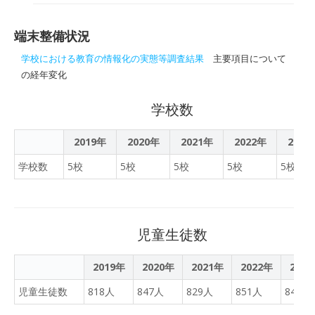
れました。 六戸町にある５
習のための貸出用モバイル
つ全ての小中学校を再編
ルーター通信費用、児童生
し、小中一貫教育を行う県
端末整備状況
徒1人1台の端末取得に関し
内初の義務教育学校「六戸
て審議され可決されまし
学校における教育の情報化の実態等調査結果
主要項目について
学園」が、１日、開校しま
た。
の経年変化
した。 開校を記念する式典
が、町の職員や町議会議員
学校数
など関係者およそ３００人
が出席して行われ、はじめ
2019年
2020年
2021年
2022年
2023
に新しい学校の校旗が佐藤
陽大町長から二ツ森牧彦校
学校数
5校
5校
5校
5校
5校
長に手渡されました。 そし
て、佐藤町長は「児童生徒
には、明るく、のびのびと
学び、社会に参画する力を
児童生徒数
新たな仲間たちと育み、町
を担う人材へと成長するこ
2019年
2020年
2021年
2022年
202
とを願いたい」と述べ、開
児童生徒数
818人
847人
校を祝いました。 また、新
829人
851人
841人
しい生徒会長の１人、山内