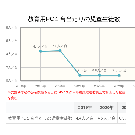
啓路さんが「これから私た
ちは、たくさんの仲間とと
もに、それぞれの学校の伝
教育用PC１台当たりの児童生徒数
統を守り受け継ぐことにな
8人／台
る。新たな歴史と伝統をつ
なげていきたい」とあいさ
6人／台
つしました。 このあと、関
4.5人／台
4.4人／台
係者たちで、くす玉を割っ
4人／台
て開校を祝っていました。
六戸学園は、今月８日に始
2人／台
0.8人／台
0.8人／台
0.8人／台
業式と入学式を行い、小学
１年生から中学３年生にあ
0人／台
たる、１学年から９学年の
2018年
2019年
2020年
2021年
2022年
2023年
※文部科学省の公表数値をもとにGIGAスクール構想推進委員会で算出した数値
児童生徒、合わせておよそ
を含む
８４０人が同じ校舎に通い
2019年
2020年
2021
ます。 施設内には、▽全教
室に電子黒板が装備されて
教育用PC１台当たりの児童生徒数
4.4人／台
4.5人／台
0.8人／
いるほか、▽プロジェクタ
ーを使ってＩＣＴについて