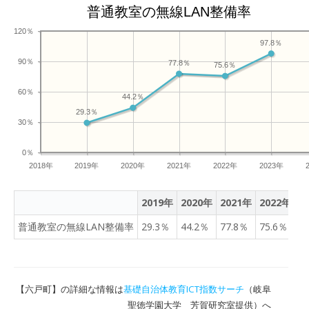
を背景に、町内の、▽六戸
普通教室の無線LAN整備率
小学校、▽開知小学校、▽
120％
大曲小学校、▽六戸中学
97.8％
校、▽七百中学校の５つす
90％
77.8％
75.6％
べての小中学校を１つに再
編してつくられました。 学
60％
44.2％
校の施設は木造３階建て
29.3％
で、敷地の面積は、およそ
30％
１万５０００平方メートル
あります。 児童生徒の数
0％
2018年
2019年
2020年
2021年
は、およそ８４０人で、小
2022年
2023年
学１年生から中学３年生に
あたる子どもたちが１学年
2019年
2020年
2021年
2022年
2
から９学年に分けられ、同
普通教室の無線LAN整備率
29.3％
44.2％
77.8％
75.6％
9
じ校舎に通います。 施設の
特徴として、▽全教室に電
子黒板が装備されているほ
か、▽壁３面にプロジェク
【六戸町】の詳細な情報は
基礎自治体教育ICT指数サーチ
（岐阜
ターを映すことができるＩ
聖徳学園大学 芳賀研究室提供）へ