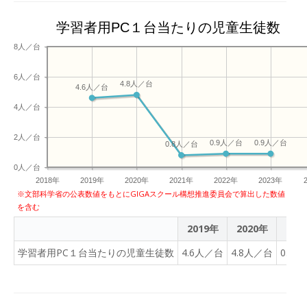
学ぶ専用の教室が設けられ
るなど、最先端の設備が備
学習者用PC１台当たりの児童生徒数
えられています。 佐藤町長
は「地方は少子化というこ
8人／台
とで統廃合を繰り返す状況
6人／台
もあるが、町内の学校を１
4.8人／台
4.6人／台
つにまとめて、高い水準の
4人／台
教育を町全体の子どもたち
に与えられるというのは意
2人／台
義深いと考える。最先端の
0.9人／台
0.9人／台
0.8人／台
設備があるが使うのは子ど
0人／台
もたちなので、思う存分、
2018年
2019年
2020年
2021年
2022年
2023年
未来に向けて糧となるよう
※文部科学省の公表数値をもとにGIGAスクール構想推進委員会で算出した数値
な学びを得てもらいたい」
を含む
と話していました。 【六戸
2019年
2020年
202
学園とは】 六戸町に開校し
学習者用PC１台当たりの児童生徒数
4.6人／台
4.8人／台
0.8
た「六戸学園」は、小中一
貫教育を行う県内初の義務
教育学校で、町の人口の増
減や学校施設の老朽化など