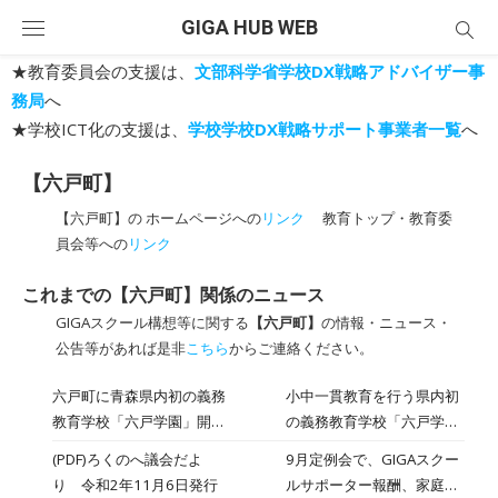
Skip
GIGA HUB WEB
to
content
★教育委員会の支援は、
文部科学省学校DX戦略アドバイザー事
務局
へ
★学校ICT化の支援は、
学校学校DX戦略サポート事業者一覧
へ
【六戸町】
【六戸町】の ホームページへの
リンク
教育トップ・教育委
員会等への
リンク
これまでの【六戸町】関係のニュース
GIGAスクール構想等に関する
【六戸町】
の情報・ニュース・
公告等があれば是非
こちら
からご連絡ください。
六戸町に青森県内初の義務
小中一貫教育を行う県内初
教育学校「六戸学園」開校
の義務教育学校「六戸学
で記念式典
園」が、１日、六戸町に開
(PDF)ろくのへ議会だよ
9月定例会で、GIGAスクー
校し、記念する式典が開か
り 令和2年11月6日発行
ルサポーター報酬、家庭学