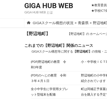
Skip
GIGA HUB WEB
★教育委員
to
★学校IC
GIGA HUB WEB とは
content
»
»
GIGAスクール構想の状況
青森県
野辺地
【野辺地町】
【野辺地町】の ホームペー
これまでの【野辺地町】関係のニュース
GIGAスクール構想等に関する
【野辺地町】
の情報・
(PDF)野辺地町の教育 令
小・中学校ＩＣＴ
和3年度
(PDF)のへじの教育 令和
野辺地町の小中学
３年４月１日
紹介されています
全小中学生に学習用タブレ
町は同補正予算案
ット型端末を配備
台を購入する予定
る。