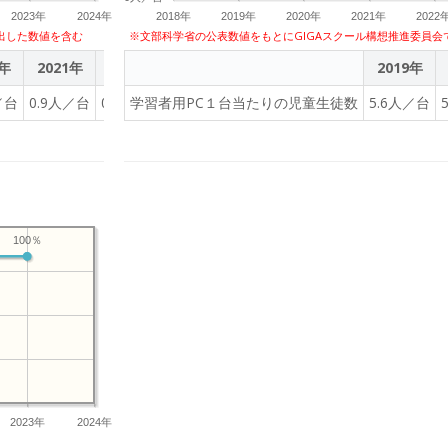
2023年
2024年
2018年
2019年
2020年
2021年
2022
出した数値を含む
※文部科学省の公表数値をもとにGIGAスクール構想推進委員会
0年
2021年
2022年
2023年
2019年
／台
0.9人／台
0.8人／台
学習者用PC１台当たりの児童生徒数
0.9人／台
5.6人／台
100％
2023年
2024年