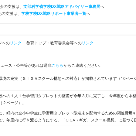
会の支援は、
文部科学省学校DX戦略アドバイザー事務局
へ
T化の支援は、
学校学校DX戦略サポート事業者一覧
へ
町
ジへの
リンク
教育トップ・教育委員会等への
リンク
ニュース・公告等があれば是非
こちら
からご連絡ください。
環境の充実（ＧＩＧＡスクール構想への対応）が掲載されています（10ペー
校への１人１台学習用タブレットの整備が今年３月に完了し、今年度から本
（２ページ）。
に、町内の全小中学生に学習用タブレット型端末を配備するための関連費用47
で、年度内に行き渡るようにする。「GIGA（ギガ）スクール構想」に基づく