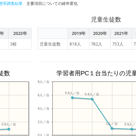
態等調査結果
主要項目についての経年変化
児童生徒数
2年
2023年
2019年
2020年
2021年
3校
児童生徒数
818人
782人
753人
徒数
学習者用PC１台当たりの児
8人／台
5.6人／台
5.4人／台
6人／台
4人／台
2人／台
1人／台
0.9人／台
0.9人
0人／台