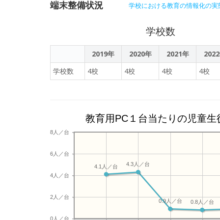
端末整備状況
学校における教育の情報化の実
学校数
2019年
2020年
2021年
202
学校数
4校
4校
4校
4校
教育用PC１台当たりの児童生
8人／台
6人／台
4.3人／台
4.1人／台
4人／台
2人／台
0.9人／台
0.8人／台
0人／台