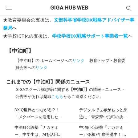
Skip
GIGA HUB WEB
to
content
★教育委員会の支援は、
文部科学省学校DX戦略アドバイザー事
務局
へ
★学校ICT化の支援は、
学校学校DX戦略サポート事業者一覧
へ
【中泊町】
【中泊町】の ホームページへの
リンク
教育トップ・教育委
員会等への
リンク
これまでの【中泊町】関係のニュース
GIGAスクール構想等に関する
【中泊町】
の情報・ニュース・
公告等があれば是非
こちら
からご連絡ください。
DXで世界とつながる？！
デジタルで世界がもっと身
「メタバースを活用した英
近に！青森県中泊町の挑戦
語教育」【前編】
「Hello！」――タブレット
中泊町公設塾「ナカデミ
中泊町公設塾「ナカデミ
の向こうにいるフィリピン
ー」中学生は、AIを活用し
ー」令和7年度開講中！ 今