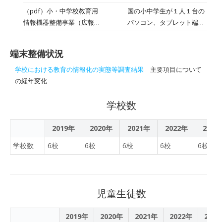
の講師に英語であいさつを
たタブレットを導入し、
年度は内容を一部変更して
（pdf）小・中学校教育用
国の小中学生が１人１台の
する中学生たち。 授業風景
個々の能力に合った勉強を
実施します！ 中学生は、AI
情報機器整備事業（広報な
パソコン、タブレット端末
ここは青森県中泊町中里中
提供します！
を活用したタブレットを導
かどまり7月号）
を使えるようにする文部科
学校の教室。 こどもたち
入し、個々の能力に合った
学省の「GIGAスクール構
は、教室にいながら、海を
勉強を提供します！ 小学生
端末整備状況
想」に基づき、町内の小中
越えてフィリピンの講師と
は、宿題サポートに加え苦
学校６校に端末を導入しま
オンラインでつながり、英
学校における教育の情報化の実態等調査結果
主要項目について
手教科克服対策も実施しま
す。
会話レッスンを受けていま
の経年変化
す！ 公設塾である強みを活
す。 ときにはフィリピンの
かして、学校との連携を強
街並みをバーチャルで散策
学校数
化し、児童・生徒一人ひと
し、まるで海外留学のよう
りに合わせた学習を提供し
な体験も。―― 中泊町教育
2019年
2020年
2021年
2022年
2023
ます。 勉強で気になるとこ
委員会では、町内のすべて
ろや、受験の悩みなどいつ
学校数
6校
6校
6校
6校
6校
の小中学校を対象に、イン
でもご相談ください。 随時
ターネット上の仮想空間
受付をしております！申込
「メタバース」を活用した
は↓のQRからお願いしま
画期的な英語教育を始めま
す！
児童生徒数
した。 町内のこどもたちに
平等に「世界と繋がる機
2019年
2020年
2021年
2022年
202
会」が開かれています。 中