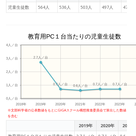
泊町がこのような挑戦を始
児童生徒数
564人
536人
503人
497人
473人
めた理由とは。教育委員会
の担当者やこどもたちの声
から、その舞台裏に迫りま
す。
教育用PC１台当たりの児童生徒数
4人／台
2.7人／台
3人／台
2人／台
0.7人／台
0.7人／台
0.7人／台
1人／台
0.6人／台
0人／台
2018年
2019年
2020年
2021年
2022年
2023年
※文部科学省の公表数値をもとにGIGAスクール構想推進委員会で算出した数値
を含む
2019年
2020年
2021