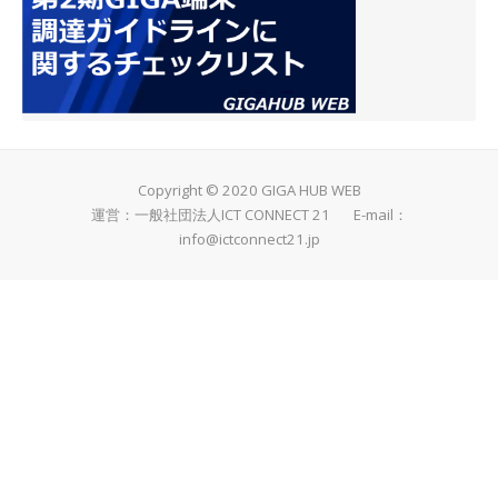
Copyright © 2020 GIGA HUB WEB
運営：一般社団法人ICT CONNECT 21 E-mail：
info@ictconnect21.jp