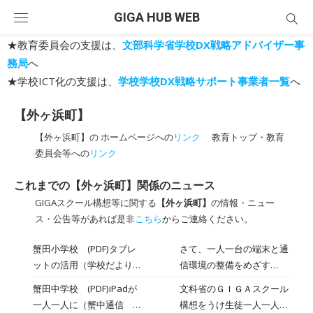
Skip
GIGA HUB WEB
to
content
★教育委員会の支援は、
文部科学省学校DX戦略アドバイザー事
務局
へ
★学校ICT化の支援は、
学校学校DX戦略サポート事業者一覧
へ
【外ヶ浜町】
【外ヶ浜町】の ホームページへの
リンク
教育トップ・教育
委員会等への
リンク
これまでの【外ヶ浜町】関係のニュース
GIGAスクール構想等に関する
【外ヶ浜町】
の情報・ニュー
ス・公告等があれば是非
こちら
からご連絡ください。
蟹田小学校 (PDF)タブレ
さて、一人一台の端末と通
ットの活用（学校だより
信環境の整備をめざす
令和３年６月２８日）
「GIGAスクール構想」によ
蟹田中学校 (PDF)iPadが
文科省のＧＩＧＡスクール
り、昨年度の３月に全校児
一人一人に（蟹中通信 令
構想をうけ生徒一人一人に