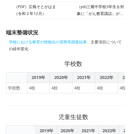
童分のタブレットが導入さ
和 ３ 年 ５ 月 ２ １ 日 発
タブレットＰＣ（ｉＰａ
（PDF）広報そとがはま
（p6)三厩中学校3年生を対
れました。今年度は、導入
行）
ｄ）が整備されました。
（令和２年12月）
象に「がん教育講話」が開
されたタブレットをいかに
かれました 動画やタブレッ
効果的に使って学習を深め
トを使いながら、がんの特
ていくかに全校を挙げて取
端末整備状況
徴や発症する原因などを話
り組んでいるところです。
されました
学校における教育の情報化の実態等調査結果
主要項目について
の経年変化
学校数
2019年
2020年
2021年
2022年
2023
学校数
4校
4校
4校
4校
4校
児童生徒数
2019年
2020年
2021年
2022年
202