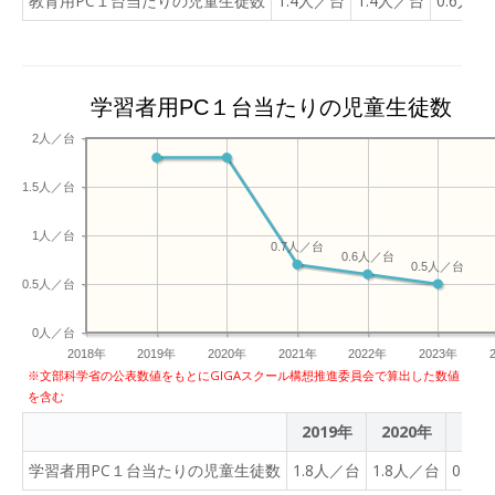
教育用PC１台当たりの児童生徒数
1.4人／台
1.4人／台
0.6人／
学習者用PC１台当たりの児童生徒数
2人／台
1.5人／台
1人／台
0.7人／台
0.6人／台
0.5人／台
0.5人／台
0人／台
2018年
2019年
2020年
2021年
2022年
2023年
※文部科学省の公表数値をもとにGIGAスクール構想推進委員会で算出した数値
を含む
2019年
2020年
202
学習者用PC１台当たりの児童生徒数
1.8人／台
1.8人／台
0.7