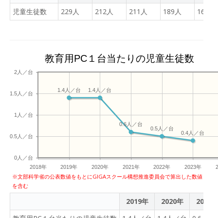
児童生徒数
229人
212人
211人
189人
166人
教育用PC１台当たりの児童生徒数
2人／台
1.4人／台
1.4人／台
1.5人／台
1人／台
0.6人／台
0.5人／台
0.4人／台
0.5人／台
0人／台
2018年
2019年
2020年
2021年
2022年
2023年
※文部科学省の公表数値をもとにGIGAスクール構想推進委員会で算出した数値
を含む
2019年
2020年
2021