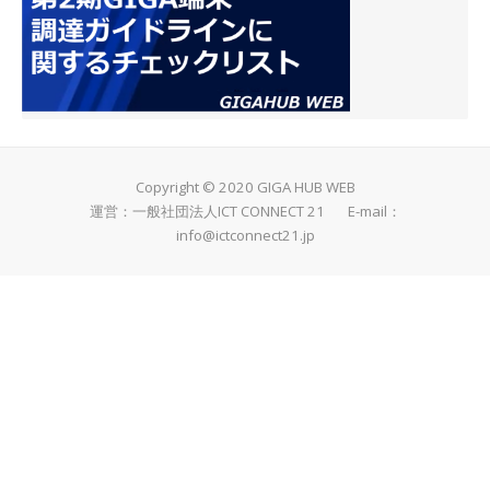
Copyright © 2020 GIGA HUB WEB
運営：一般社団法人ICT CONNECT 21 E-mail：
info@ictconnect21.jp