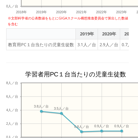
0人／台
2018年
2019年
2020年
2021年
2022年
2023年
※文部科学省の公表数値をもとにGIGAスクール構想推進委員会で算出した数値
を含む
2019年
2020年
2021
教育用PC１台当たりの児童生徒数
3.1人／台
2.9人／台
0.7人／
学習者用PC１台当たりの児童生徒数
8人／台
6人／台
3.8人／台
3.5人／台
4人／台
2人／台
0.9人／台
0.9人／台
0.8人／台
0人／台