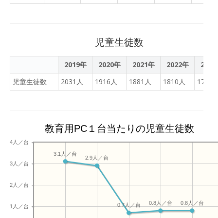
森に行くかもしれないとい
オメッセージやメッセージ
う発言を聞き、「ぜひ来
ボードの制作、折り紙の花
て！」と興奮気味に受け答
づくりなど、その一つ一つ
えするなど、どのグループ
にこれまでの学習で子供た
児童生徒数
も楽しそうに交流していま
ちが身に付けてきた力が存
した。生徒にとって貴重な
分に生かされた素晴らしい
2019年
2020年
2021年
2022年
202
体験となった交流会でし
取組となりました。１月３
た。
児童生徒数
2031人
1916人
1881人
1810人
1751
０日の授業では、テレビ局
や新聞社が取材する中、少
し緊張気味な様子でした
が、石川の瑞穂小学校のみ
教育用PC１台当たりの児童生徒数
んなを元気づけたいという
強い思いをもった真剣な学
4人／台
習態度に大きな成長を感じ
3.1人／台
2.9人／台
ました。子供たちの思いや
3人／台
りにあふれた温かい心に癒
やされると同時に頼りがい
2人／台
のある行動力に感動したい
0.8人／台
0.8人／台
い授業でした。
0.7人／台
1人／台