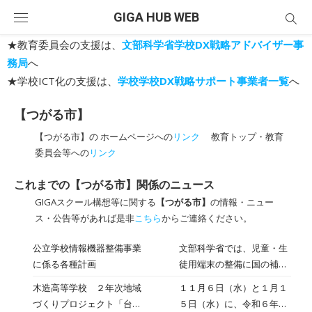
Skip
GIGA HUB WEB
to
content
★教育委員会の支援は、
文部科学省学校DX戦略アドバイザー事
務局
へ
★学校ICT化の支援は、
学校学校DX戦略サポート事業者一覧
へ
【つがる市】
【つがる市】の ホームページへの
リンク
教育トップ・教育
委員会等への
リンク
これまでの【つがる市】関係のニュース
GIGAスクール構想等に関する
【つがる市】
の情報・ニュー
ス・公告等があれば是非
こちら
からご連絡ください。
公立学校情報機器整備事業
文部科学省では、児童・生
に係る各種計画
徒用端末の整備に国の補助
金を活用する場合は、
木造高等学校 ２年次地域
１１月６日（水）と１月１
「GIGAスクール構想加速化
づくりプロジェクト「台湾
５日（水）に、令和６年度