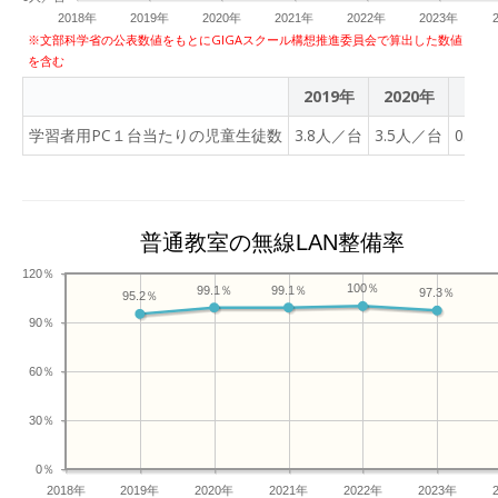
2018年
2019年
2020年
2021年
2022年
2023年
※文部科学省の公表数値をもとにGIGAスクール構想推進委員会で算出した数値
を含む
2019年
2020年
202
学習者用PC１台当たりの児童生徒数
3.8人／台
3.5人／台
0.8
普通教室の無線LAN整備率
120％
100％
99.1％
99.1％
97.3％
95.2％
90％
60％
30％
0％
2018年
2019年
2020年
2021年
2022年
2023年