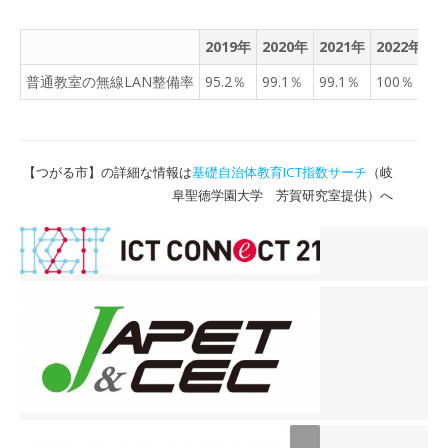
2019年
2020年
2021年
2022年
2
普通教室の無線LAN整備率
95.2％
99.1％
99.1％
100％
9
【つがる市】の詳細な情報は
基礎自治体教育ICT指数サーチ
（岐
阜聖徳学園大学 芳賀研究室提供）へ