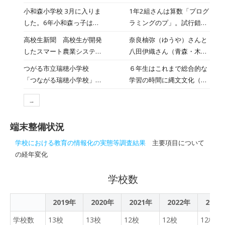
基金管理運営要領」により
の高校生とオンライン交流
青森から世界へ向かってチ
小和森小学校 3月に入りま
1年2組さんは算数「プログ
各種計画を策定し、公表す
をしました！」
ャレンジするグローバル人
した。6年小和森っ子は卒
ラミングのプ」。試行錯誤
ることを定めています。こ
財育成事業「青森と台湾の
業間近となってしまいまし
しながら、ゴールをめざし
の要領に基づき、つがる市
高校生新聞 高校生が開発
奈良柚弥（ゆうや）さんと
高校生による協働学習推進
た。
てブロックをつなげていき
の各種計画を公表します。
したスマート農業システ
八田伊織さん（青森・木造
プログラム」 オンライン交
ます
ム 撮影するだけでAIがり
高校3年）は、「 りんご農
流事業を実施しました。１
つがる市立瑞穂小学校
６年生はこれまで総合的な
んごの大きさを判別
家の負担を軽減したい」
回目はつがる市の観光資源
「つながる瑞穂小学校」
学習の時間に縄文文化（郷
と、 AIを使って大きさを選
について、２回目は地域活
～６年総合的な学習の時間
土学）や福祉などについて
別できるシステムを開発し
性化へむけた観光資源の
→
より～
学んできました。３学期
た。「つがるブランド」を
SWOT分析について、グル
は、石川県羽咋市にある瑞
守り、次世代にも続く農業
ープごとに事前に作成した
端末整備状況
穂小学校とのオンライン交
への道を切り開くためにど
スライドを使って、英語で
流学習も行う予定でした
学校における教育の情報化の実態等調査結果
主要項目について
のような工夫を重ねたの
プレゼンテーションしまし
が、能登半島を襲った地震
の経年変化
か。
た。台湾の高校１年生の英
被害の影響で中止すること
語力に驚いていましたが、
となってしまいました。自
学校数
何とか英語で交流しようと
分たちにも何かできること
奮闘する姿が見られまし
はないかと考えた６年生
2019年
2020年
2021年
た。あるグループでは、台
2022年
2023
は、励ましのメッセージを
湾の高校生が今年の夏に青
送ることにしました。ビデ
学校数
13校
13校
12校
12校
12校