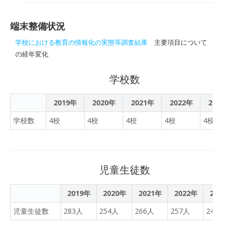
日
導の一環として正式採用さ
とおり、2年生以上の児童
れ、生徒約210人が利用し
については、5月23日より
ていると発表した。同町で
端末整備状況
タブレットを自宅へ「完全
は、2021年度から一部小
持ち帰り」することとして
学校における教育の情報化の実態等調査結果
主要項目について
中学校で「Qubena」を先
おります。今後はタブレッ
の経年変化
行導入して利用していた
トを通した宿題の配信や、
が、今回、2022年度の教
3年生以上で活用すること
学校数
育行政執行方針の中の学力
ができるAIドリルに自宅で
向上に向けた取り組みの1
取り組むことができるよう
2019年
2020年
2021年
2022年
2023
つとして正式採用。全町立
になります。ご家庭用の使
小中学校4校の約210人
学校数
4校
4校
4校
4校
4校
用マニュアルについてはす
（小学3年～中学3年生、一
でに配付しておりますが、
部小学校は全学年が導入）
「学校経営」のページにも
が今年5月から利用を開始
同様のものを掲載しており
した。「Qubena」は、AI
児童生徒数
ますので、ご確認くださ
が生徒一人ひとりの習熟度
い。1年生については学校
に合わせて最適な問題を出
2019年
2020年
の授業や生活の中で使用に
2021年
2022年
202
題するAI型教材で、2021年
慣れた上で、6月を目途に
児童生徒数
283人
254人
度には小学校・中学校の5
266人
257人
244人
持ち帰ることとしておりま
教科対応版をリリース。全