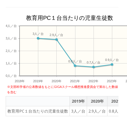
すので、ご理解をお願いい
国の小中学校1800校、約
たします。
50万人が利用している。今
年9月には「MEXCBT」と
教育用PC１台当たりの児童生徒数
の連携を行い、学習eポー
4人／台
タル＋AI型教材
3人／台
2.9人／台
「Qubena」として学習e
3人／台
ポータルのサービス提供を
開始する。
2人／台
0.9人／台
0.8人／台
0.7人／台
1人／台
0人／台
2018年
2019年
2020年
2021年
2022年
2023年
※文部科学省の公表数値をもとにGIGAスクール構想推進委員会で算出した数値
を含む
2019年
2020年
2021年
教育用PC１台当たりの児童生徒数
3人／台
2.9人／台
0.8人／台