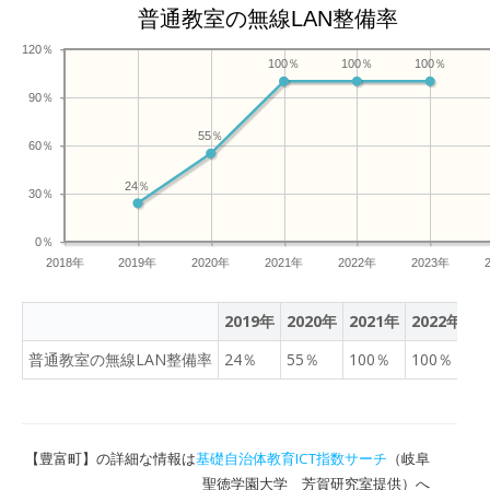
普通教室の無線LAN整備率
120％
100％
100％
100％
90％
55％
60％
24％
30％
0％
2018年
2019年
2020年
2021年
2022年
2023年
2019年
2020年
2021年
2022年
2
普通教室の無線LAN整備率
24％
55％
100％
100％
1
【豊富町】の詳細な情報は
基礎自治体教育ICT指数サーチ
（岐阜
聖徳学園大学 芳賀研究室提供）へ