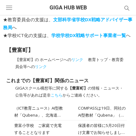
Skip
GIGA HUB WEB
to
content
★教育委員会の支援は、
文部科学省学校DX戦略アドバイザー事
務局
へ
★学校ICT化の支援は、
学校学校DX戦略サポート事業者一覧
へ
【豊富町】
【豊富町】の ホームページへの
リンク
教育トップ・教育委
員会等への
リンク
これまでの【豊富町】関係のニュース
GIGAスクール構想等に関する
【豊富町】
の情報・ニュース・
公告等があれば是非
こちら
からご連絡ください。
（ICT教育ニュース）AI型教
COMPASSは19日、同社の
材「Qubena」、北海道豊
AI型教材「Qubena」（キ
富町の全小中学校4校・約
ュビナ）が、北海道豊富町
豊富小学校 ご家庭で充電
保護者の皆様に5月20日付
210人が利用2022年8月22
の全町立小中学校4校で指
することとなります
け文書でお知らせしました