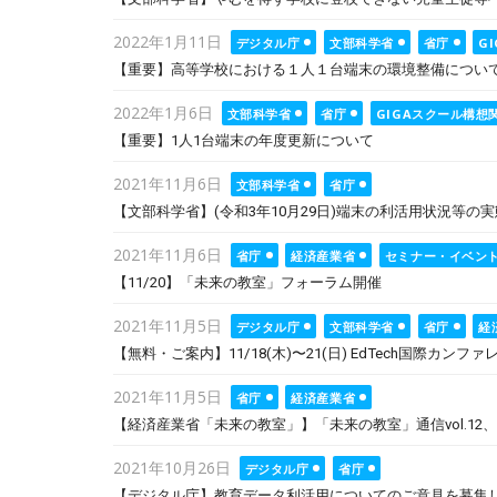
Posted
2022年1月11日
デジタル庁
文部科学省
省庁
G
on
【重要】高等学校における１人１台端末の環境整備につい
Posted
2022年1月6日
文部科学省
省庁
GIGAスクール構想
on
【重要】1人1台端末の年度更新について
Posted
2021年11月6日
文部科学省
省庁
on
【文部科学省】(令和3年10月29日)端末の利活用状況等の実態
Posted
2021年11月6日
省庁
経済産業省
セミナー・イベン
on
【11/20】「未来の教室」フォーラム開催
Posted
2021年11月5日
デジタル庁
文部科学省
省庁
経
on
【無料・ご案内】11/18(木)〜21(日) EdTech国際カンファレンス「Ed
Posted
2021年11月5日
省庁
経済産業省
on
【経済産業省「未来の教室」】「未来の教室」通信vol.12、v
Posted
2021年10月26日
デジタル庁
省庁
on
【デジタル庁】教育データ利活用についてのご意見を募集します(