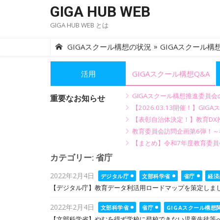
Skip
GIGA HUB WEB
to
GIGA HUB WEB とは
content
»
GIGAスクール構想の状況
GIGAスクール構想
活用
GIGAスクール構想Q&A
GIGAスクール構想推進委員
重要なお知らせ
【2026.03.13開催！】
【表彰自治体決定！】教育DX推
教育委員会訪問企画第6弾！
【まとめ】令和7年度教育委員
カテゴリー:
省庁
Posted
2022年2月4日
デジタル庁
文部科学省
省庁
経済
on
【デジタル庁】教育データ利活用ロードマップを策定しま
Posted
2022年2月4日
文部科学省
省庁
GIGAスクール構想
on
【文部科学省】やむを得ず学校に登校できない児童生徒等へ