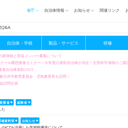
省庁
自治体情報
お知らせ
関連リンク
Q&A
自治体・学校
製品・サービス
研修
会の新体制と部会メンバー募集について
GIGAスクール構想推進セミナー～今年度の表彰自治体が決定！文部科学省様のご
進自治体表彰2025
～春日井市教育委員会 児島教育長を訪問～
会訪問企画
産業省
総務省
した
関連資料等
お知らせ
のICTを活用した学習指導等について