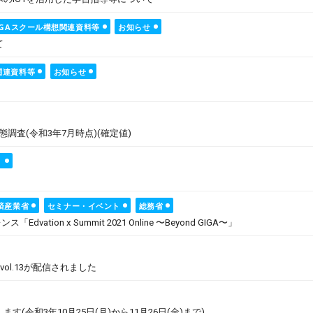
IGAスクール構想関連資料等
お知らせ
て
関連資料等
お知らせ
調査(令和3年7月時点)(確定値)
ト
済産業省
セミナー・イベント
総務省
vation x Summit 2021 Online 〜Beyond GIGA〜」
ol.13が配信されました
令和3年10月25日(月)から11月26日(金)まで)