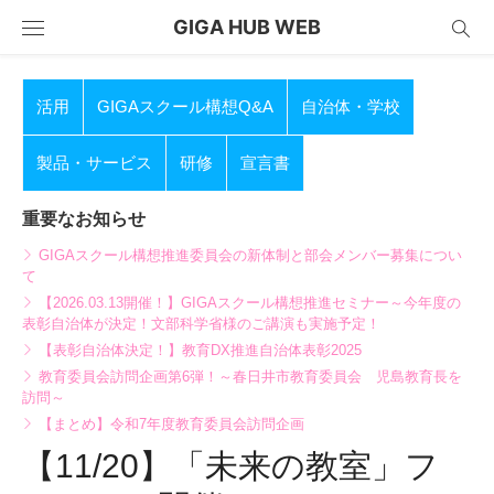
Skip
GIGA HUB WEB
to
content
活用
GIGAスクール構想Q&A
自治体・学校
製品・サービス
研修
宣言書
重要なお知らせ
GIGAスクール構想推進委員会の新体制と部会メンバー募集につい
て
【2026.03.13開催！】GIGAスクール構想推進セミナー～今年度の
表彰自治体が決定！文部科学省様のご講演も実施予定！
【表彰自治体決定！】教育DX推進自治体表彰2025
教育委員会訪問企画第6弾！～春日井市教育委員会 児島教育長を
訪問～
【まとめ】令和7年度教育委員会訪問企画
【11/20】「未来の教室」フ