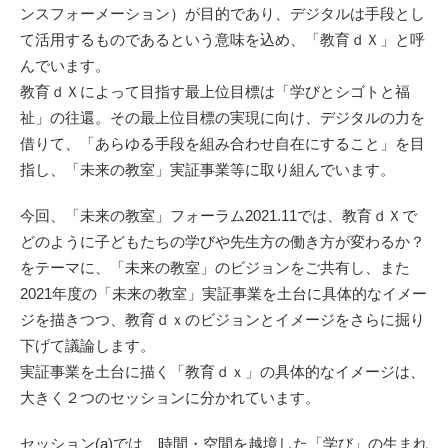
ンスフォーメーション）が目的であり、デジタルは手段とし
て活用するものであるという意味を込め、「教育ｄＸ」と呼
んでいます。
教育ｄＸによって目指す最上位目標は「学びとシゴトと福
祉」の往還。その最上位目標の実現に向け、デジタルの力を
借りて、「あらゆる手段を組み合わせ自在にすること」を目
指し、「未来の教室」実証事業等に取り組んでいます。
今回、「未来の教室」フォーラム2021.11では、教育ｄＸで
どのように子どもたちの学びや先生方の働き方が変わるか？
をテーマに、「未来の教室」のビジョンをご共有し、また
2021年度の「未来の教室」実証事業を土台に具体的なイメー
ジを描きつつ、教育ｄｘのビジョンとイメージをさらに掘り
下げて議論します。
実証事業を土台に描く「教育ｄｘ」の具体的なイメージは、
大きく２つのセッションに分かれています。
セッション(a)では、時間・空間を越境した「学び」の生まれ