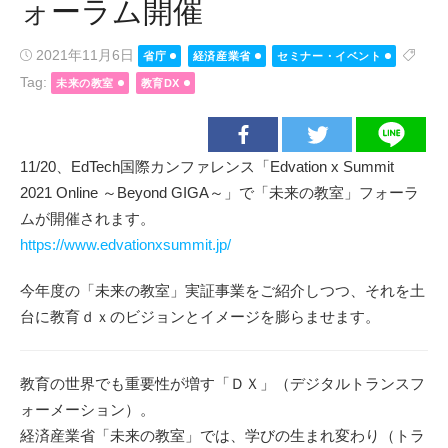
ォーラム開催
Posted
2021年11月6日
省庁
経済産業省
セミナー・イベント
on
Tag:
未来の教室
教育DX
11/20、EdTech国際カンファレンス「Edvation x Summit
2021 Online ～Beyond GIGA～」で「未来の教室」フォーラ
ムが開催されます。
https://www.edvationxsummit.jp/
今年度の「未来の教室」実証事業をご紹介しつつ、それを土
台に教育ｄｘのビジョンとイメージを膨らませます。
教育の世界でも重要性が増す「ＤＸ」（デジタルトランスフ
ォーメーション）。
経済産業省「未来の教室」では、学びの生まれ変わり（トラ