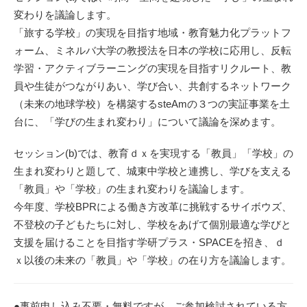
変わりを議論します。
「旅する学校」の実現を目指す地域・教育魅力化プラットフ
ォーム、ミネルバ大学の教授法を日本の学校に応用し、反転
学習・アクティブラーニングの実現を目指すリクルート、教
員や生徒がつながりあい、学び合い、共創するネットワーク
（未来の地球学校）を構築するsteAmの３つの実証事業を土
台に、「学びの生まれ変わり」について議論を深めます。
セッション(b)では、教育ｄｘを実現する「教員」「学校」の
生まれ変わりと題して、城東中学校と連携し、学びを支える
「教員」や「学校」の生まれ変わりを議論します。
今年度、学校BPRによる働き方改革に挑戦するサイボウズ、
不登校の子どもたちに対し、学校をあげて個別最適な学びと
支援を届けることを目指す学研プラス・SPACEを招き、ｄ
ｘ以後の未来の「教員」や「学校」の在り方を議論します。
●事前申し込み不要・無料ですが、ご参加検討されている方