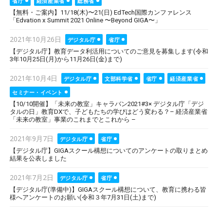
省庁
経済産業省
総務省
【無料・ご案内】11/18(木)〜21(日) EdTech国際カンファレンス
「Edvation x Summit 2021 Online 〜Beyond GIGA〜」
Posted
2021年10月26日
デジタル庁
省庁
on
【デジタル庁】教育データ利活用についてのご意見を募集します(令和
3年10月25日(月)から11月26日(金)まで)
Posted
2021年10月4日
デジタル庁
文部科学省
省庁
経済産業省
on
セミナー・イベント
【10/10開催】「未来の教室」キャラバン2021#3× デジタル庁「デジ
タルの日」教育DXで、子どもたちの学びはどう変わる？– 経済産業省
「未来の教室」事業のこれまでとこれから –
Posted
2021年9月7日
デジタル庁
省庁
on
【デジタル庁】GIGAスクール構想についてのアンケートの取りまとめ
結果を公表しました
Posted
2021年7月2日
デジタル庁
省庁
on
【デジタル庁(準備中)】GIGAスクール構想について、教育に携わる皆
様へアンケートのお願い(令和３年7月31日(土)まで)