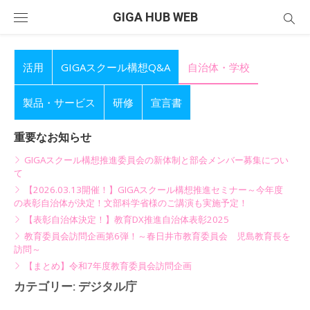
Skip
GIGA HUB WEB
to
content
活用
GIGAスクール構想Q&A
自治体・学校
製品・サービス
研修
宣言書
重要なお知らせ
GIGAスクール構想推進委員会の新体制と部会メンバー募集につい
て
【2026.03.13開催！】GIGAスクール構想推進セミナー～今年度
の表彰自治体が決定！文部科学省様のご講演も実施予定！
【表彰自治体決定！】教育DX推進自治体表彰2025
教育委員会訪問企画第6弾！～春日井市教育委員会 児島教育長を
訪問～
【まとめ】令和7年度教育委員会訪問企画
カテゴリー:
デジタル庁