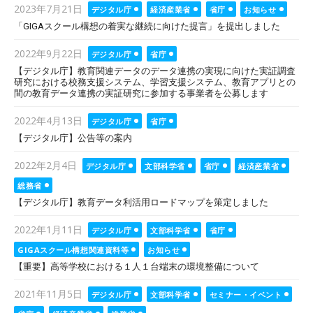
Posted
2023年7月21日
デジタル庁
経済産業省
省庁
お知らせ
on
「GIGAスクール構想の着実な継続に向けた提言」を提出しました
Posted
2022年9月22日
デジタル庁
省庁
on
【デジタル庁】教育関連データのデータ連携の実現に向けた実証調査
研究における校務支援システム、学習支援システム、教育アプリとの
間の教育データ連携の実証研究に参加する事業者を公募します
Posted
2022年4月13日
デジタル庁
省庁
on
【デジタル庁】公告等の案内
Posted
2022年2月4日
デジタル庁
文部科学省
省庁
経済産業省
on
総務省
【デジタル庁】教育データ利活用ロードマップを策定しました
Posted
2022年1月11日
デジタル庁
文部科学省
省庁
on
GIGAスクール構想関連資料等
お知らせ
【重要】高等学校における１人１台端末の環境整備について
Posted
2021年11月5日
デジタル庁
文部科学省
セミナー・イベント
on