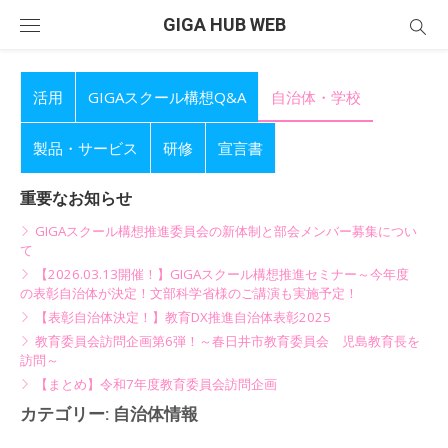
Skip
GIGA HUB WEB
to
content
活用
GIGAスクール構想Q&A
自治体・学校
製品・サービス
研修
宣言書
重要なお知らせ
GIGAスクール構想推進委員会の新体制と部会メンバー募集につい
て
【2026.03.13開催！】GIGAスクール構想推進セミナー～今年度
の表彰自治体が決定！文部科学省様のご講演も実施予定！
【表彰自治体決定！】教育DX推進自治体表彰2025
教育委員会訪問企画第6弾！～春日井市教育委員会 児島教育長を
訪問～
【まとめ】令和7年度教育委員会訪問企画
カテゴリー:
自治体情報