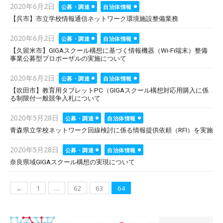
Posted
2020年6月2日
公募・調達
自治体情報
on
【呉市】市立学校情報通信ネットワーク環境施設整備業務
Posted
2020年6月2日
公募・調達
自治体情報
on
【久留米市】GIGAスクール構想に基づく情報機器（Wi-Fi端末）整備
事業公募型プロポーザルの実施について
Posted
2020年6月2日
公募・調達
自治体情報
on
【吹田市】教育用タブレットPC（GIGAスクール構想対応用購入に係
る制限付一般競争入札について
Posted
2020年5月28日
公募・調達
自治体情報
on
青森県立学校ネットワーク回線検討に係る情報提供依頼（RFI）を実施
Posted
2020年5月28日
公募・調達
自治体情報
on
奈良県域GIGAスクール構想の実現について
投
←
1
…
62
63
64
稿
ナ