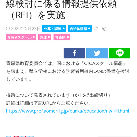
線検討に係る情報提供依頼
（RFI）を実施
Posted
2020年5月28日
Tag:
公募・調達
自治体情報
on
GIGAスクール
調達
青森県
青森県教育委員会では、国における「GIGAスクール構想」
を踏まえ、県立学校における学習者用校内LANの整備を検討
しています。
掲題について発表されています（6/15提出締切り）。
詳細は詳細は下記URLからご覧ください。
https://www.pref.aomori.lg.jp/bunka/education/nw_rfi.html