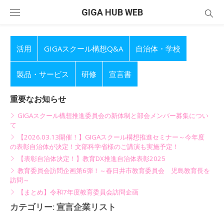
Skip
GIGA HUB WEB
to
content
活用
GIGAスクール構想Q&A
自治体・学校
製品・サービス
研修
宣言書
重要なお知らせ
GIGAスクール構想推進委員会の新体制と部会メンバー募集につい
て
【2026.03.13開催！】GIGAスクール構想推進セミナー～今年度
の表彰自治体が決定！文部科学省様のご講演も実施予定！
【表彰自治体決定！】教育DX推進自治体表彰2025
教育委員会訪問企画第6弾！～春日井市教育委員会 児島教育長を
訪問～
【まとめ】令和7年度教育委員会訪問企画
カテゴリー:
宣言企業リスト