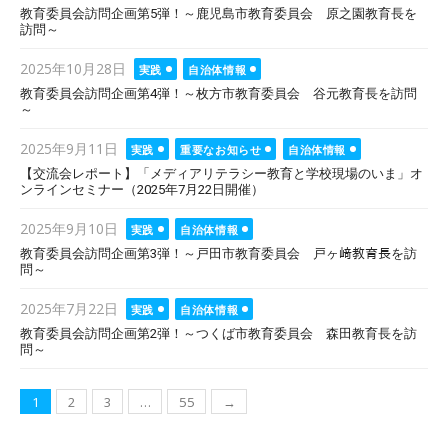
on
教育委員会訪問企画第5弾！～鹿児島市教育委員会 原之園教育長を
訪問～
Posted
2025年10月28日
実践
自治体情報
on
教育委員会訪問企画第4弾！～枚方市教育委員会 谷元教育長を訪問
～
Posted
2025年9月11日
実践
重要なお知らせ
自治体情報
on
【交流会レポート】「メディアリテラシー教育と学校現場のいま」オ
ンラインセミナー（2025年7月22日開催）
Posted
2025年9月10日
実践
自治体情報
on
教育委員会訪問企画第3弾！～戸田市教育委員会 戸ヶ﨑教育長を訪
問～
Posted
2025年7月22日
実践
自治体情報
on
教育委員会訪問企画第2弾！～つくば市教育委員会 森田教育長を訪
問～
投
1
2
3
…
55
→
稿