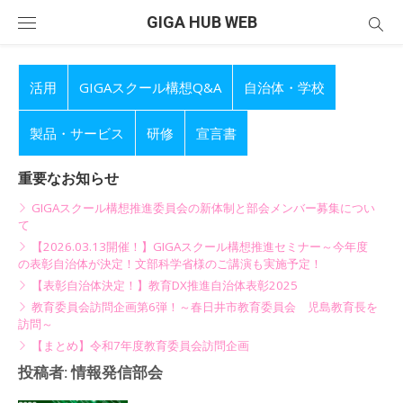
Skip
GIGA HUB WEB
to
content
活用
GIGAスクール構想Q&A
自治体・学校
製品・サービス
研修
宣言書
重要なお知らせ
GIGAスクール構想推進委員会の新体制と部会メンバー募集につい
て
【2026.03.13開催！】GIGAスクール構想推進セミナー～今年度
の表彰自治体が決定！文部科学省様のご講演も実施予定！
【表彰自治体決定！】教育DX推進自治体表彰2025
教育委員会訪問企画第6弾！～春日井市教育委員会 児島教育長を
訪問～
【まとめ】令和7年度教育委員会訪問企画
投稿者:
情報発信部会