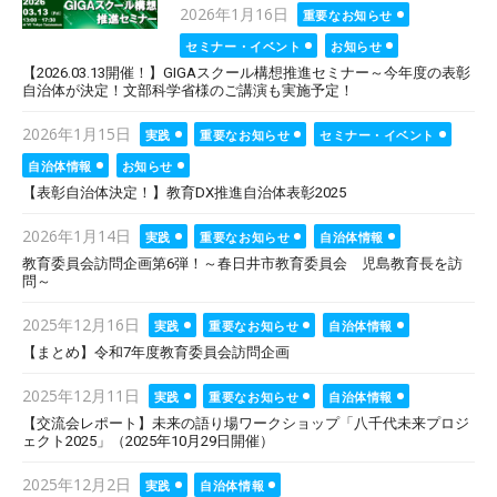
Posted
2026年1月16日
重要なお知らせ
on
セミナー・イベント
お知らせ
【2026.03.13開催！】GIGAスクール構想推進セミナー～今年度の表彰
自治体が決定！文部科学省様のご講演も実施予定！
Posted
2026年1月15日
実践
重要なお知らせ
セミナー・イベント
on
自治体情報
お知らせ
【表彰自治体決定！】教育DX推進自治体表彰2025
Posted
2026年1月14日
実践
重要なお知らせ
自治体情報
on
教育委員会訪問企画第6弾！～春日井市教育委員会 児島教育長を訪
問～
Posted
2025年12月16日
実践
重要なお知らせ
自治体情報
on
【まとめ】令和7年度教育委員会訪問企画
Posted
2025年12月11日
実践
重要なお知らせ
自治体情報
on
【交流会レポート】未来の語り場ワークショップ「八千代未来プロジ
ェクト2025」（2025年10月29日開催）
Posted
2025年12月2日
実践
自治体情報