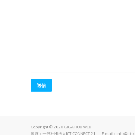
Copyright © 2020 GIGA HUB WEB
運営：一般社団法人ICT CONNECT 21 E-mail：
info@ictc