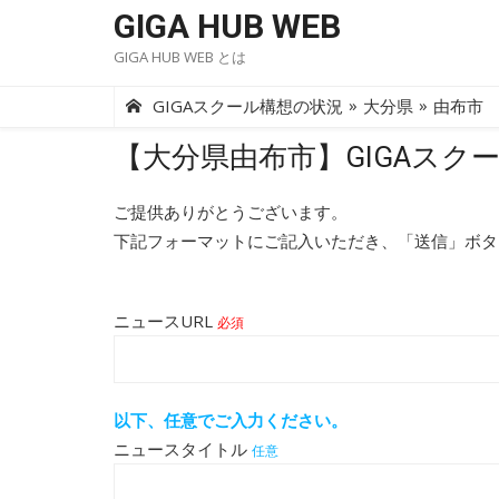
Skip
GIGA HUB WEB
to
GIGA HUB WEB とは
content
»
»
GIGAスクール構想の状況
大分県
由布市
【大分県由布市】GIGAスク
ご提供ありがとうございます。
下記フォーマットにご記入いただき、「送信」ボタ
ニュースURL
必須
以下、任意でご入力ください。
ニュースタイトル
任意