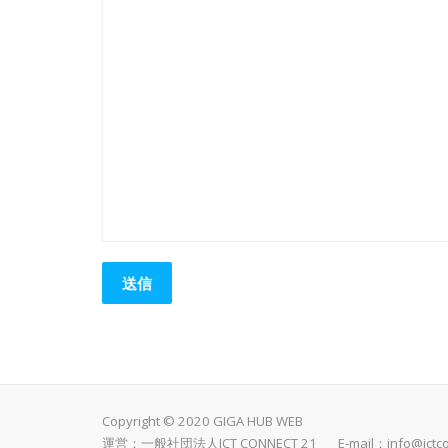
Copyright © 2020 GIGA HUB WEB
運営：一般社団法人ICT CONNECT 21 E-mail：
info@ictc