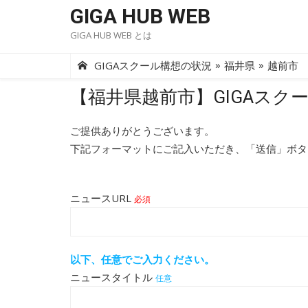
Skip
GIGA HUB WEB
to
GIGA HUB WEB とは
content
»
»
GIGAスクール構想の状況
福井県
越前市
【福井県越前市】GIGAスク
ご提供ありがとうございます。
下記フォーマットにご記入いただき、「送信」ボタ
ニュースURL
必須
以下、任意でご入力ください。
ニュースタイトル
任意