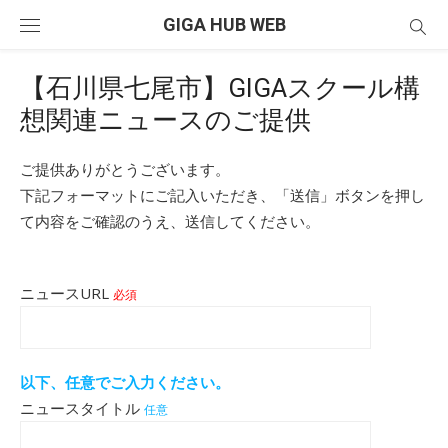
Skip
GIGA HUB WEB
to
content
【石川県七尾市】GIGAスクール構
想関連ニュースのご提供
ご提供ありがとうございます。
下記フォーマットにご記入いただき、「送信」ボタンを押し
て内容をご確認のうえ、送信してください。
ニュースURL
必須
以下、任意でご入力ください。
ニュースタイトル
任意