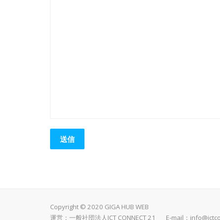
Copyright © 2020 GIGA HUB WEB
運営：一般社団法人ICT CONNECT 21 E-mail：
info@ictc