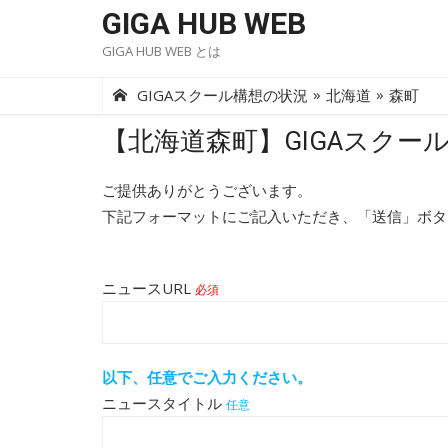
Skip
GIGA HUB WEB
to
GIGA HUB WEB とは
content
»
»
GIGAスクール構想の状況
北海道
森町
【北海道森町】GIGAスクー
ご提供ありがとうございます。
下記フォーマットにご記入いただき、「送信」ボタ
ニュースURL
必須
以下、任意でご入力ください。
ニュースタイトル
任意