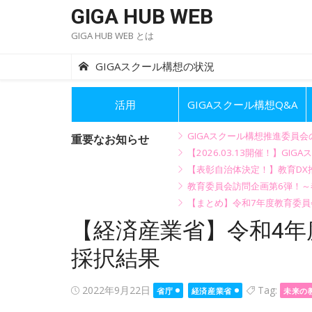
Skip
GIGA HUB WEB
to
GIGA HUB WEB とは
content
GIGAスクール構想の状況
活用
GIGAスクール構想Q&A
GIGAスクール構想推進委員
重要なお知らせ
【2026.03.13開催！】
【表彰自治体決定！】教育DX推
教育委員会訪問企画第6弾！
【まとめ】令和7年度教育委員
【経済産業省】令和4年
採択結果
Posted
2022年9月22日
Tag:
省庁
経済産業省
未来の
on