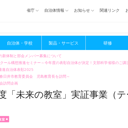
省庁
自治体情報
お知らせ
関連リンク
自治体・学校
製品・サービス
研修
会の新体制と部会メンバー募集について
GIGAスクール構想推進セミナー～今年度の表彰自治体が決定！文部科学省様のご
進自治体表彰2025
～春日井市教育委員会 児島教育長を訪問～
会訪問企画
度「未来の教室」実証事業（テ
教室