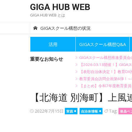
Skip
GIGA HUB WEB
to
GIGA HUB WEB とは
content
GIGAスクール構想の状況
活用
GIGAスクール構想Q&A
GIGAスクール構想推進委員
重要なお知らせ
【2026.03.13開催！】
【表彰自治体決定！】教育DX推
教育委員会訪問企画第6弾！
【まとめ】令和7年度教育委員
【北海道 別海町】上
Posted
2022年7月15日
Tag:
実践
自治体情報
液晶ペ
on