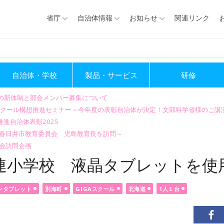
省庁
自治体情報
お知らせ
関連リンク
自治体・学校
製品・サービス
研修
会の新体制と部会メンバー募集について
GIGAスクール構想推進セミナー～今年度の表彰自治体が決定！文部科学省様のご
進自治体表彰2025
～春日井市教育委員会 児島教育長を訪問～
会訪問企画
風連小学校 液晶タブレットを使
ンタブレット
別海町
GIGAスクール
北海道
1人１台