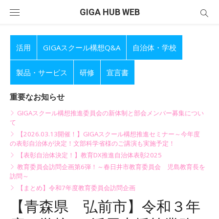
Skip
GIGA HUB WEB
to
content
活用
GIGAスクール構想Q&A
自治体・学校
製品・サービス
研修
宣言書
重要なお知らせ
GIGAスクール構想推進委員会の新体制と部会メンバー募集につい
て
【2026.03.13開催！】GIGAスクール構想推進セミナー～今年度
の表彰自治体が決定！文部科学省様のご講演も実施予定！
【表彰自治体決定！】教育DX推進自治体表彰2025
教育委員会訪問企画第6弾！～春日井市教育委員会 児島教育長を
訪問～
【まとめ】令和7年度教育委員会訪問企画
【青森県 弘前市】令和３年