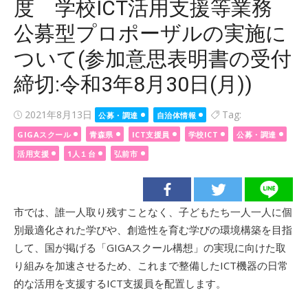
度 学校ICT活用支援等業務
公募型プロポーザルの実施に
ついて(参加意思表明書の受付
締切:令和3年8月30日(月))
Posted
2021年8月13日
Tag:
公募・調達
自治体情報
on
GIGAスクール
青森県
ICT支援員
学校ICT
公募・調達
活用支援
1人１台
弘前市
市では、誰一人取り残すことなく、子どもたち一人一人に個
別最適化された学びや、創造性を育む学びの環境構築を目指
して、国が掲げる「GIGAスクール構想」の実現に向けた取
り組みを加速させるため、これまで整備したICT機器の日常
的な活用を支援するICT支援員を配置します。