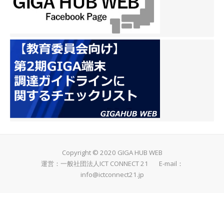
Copyright © 2020 GIGA HUB WEB
運営：一般社団法人ICT CONNECT 21 E-mail：
info@ictconnect21.jp