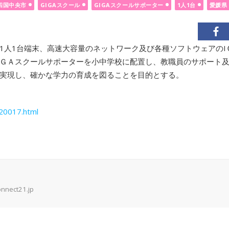
四国中央市
GIGAスクール
GIGAスクールサポーター
1人1台
愛媛県
1人1台端末、高速大容量のネットワーク及び各種ソフトウェアのI
ＧＡスクールサポーターを小中学校に配置し、教職員のサポート
実現し、確かな学力の育成を図ることを目的とする。
/20017.html
onnect21.jp