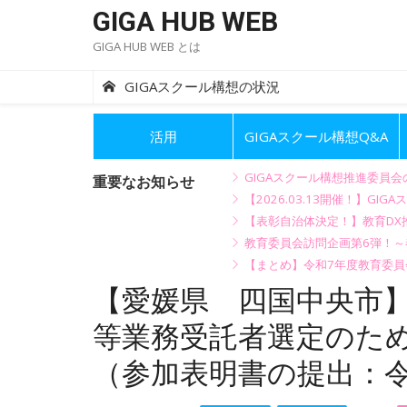
Skip
GIGA HUB WEB
to
GIGA HUB WEB とは
content
GIGAスクール構想の状況
活用
GIGAスクール構想Q&A
GIGAスクール構想推進委員
重要なお知らせ
【2026.03.13開催！】
【表彰自治体決定！】教育DX推
教育委員会訪問企画第6弾！
【まとめ】令和7年度教育委員
【愛媛県 四国中央市】
等業務受託者選定のた
（参加表明書の提出：令