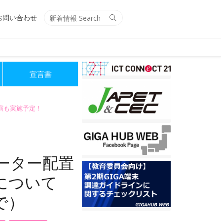
Search
Search
お問い合わせ
for:
宣言書
講演も実施予定！
ーター配置
について
で）