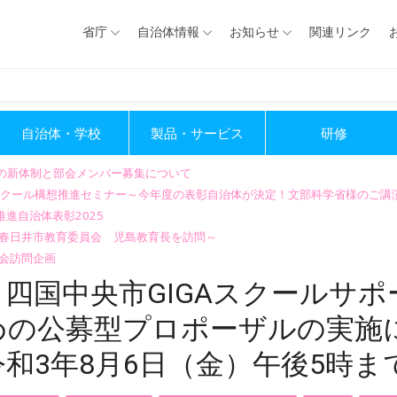
省庁
自治体情報
お知らせ
関連リンク
自治体・学校
製品・サービス
研修
会の新体制と部会メンバー募集について
GIGAスクール構想推進セミナー～今年度の表彰自治体が決定！文部科学省様のご
進自治体表彰2025
～春日井市教育委員会 児島教育長を訪問～
会訪問企画
四国中央市GIGAスクールサポ
めの公募型プロポーザルの実施
和3年8月6日（金）午後5時ま