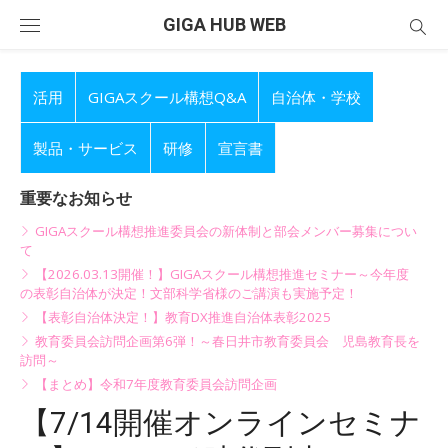
Skip
GIGA HUB WEB
to
content
活用
GIGAスクール構想Q&A
自治体・学校
製品・サービス
研修
宣言書
重要なお知らせ
GIGAスクール構想推進委員会の新体制と部会メンバー募集につい
て
【2026.03.13開催！】GIGAスクール構想推進セミナー～今年度
の表彰自治体が決定！文部科学省様のご講演も実施予定！
【表彰自治体決定！】教育DX推進自治体表彰2025
教育委員会訪問企画第6弾！～春日井市教育委員会 児島教育長を
訪問～
【まとめ】令和7年度教育委員会訪問企画
【7/14開催オンラインセミナ