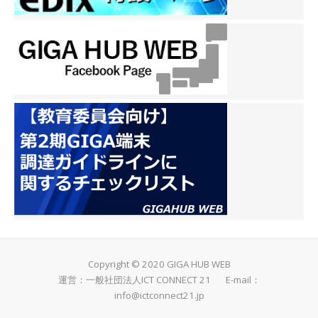
Copyright © 2020 GIGA HUB WEB
運営：一般社団法人ICT CONNECT 21 E-mail：
info@ictconnect21.jp