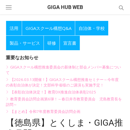
Skip
GIGA HUB WEB
to
content
活用
GIGAスクール構想Q&A
自治体・学校
製品・サービス
研修
宣言書
重要なお知らせ
GIGAスクール構想推進委員会の新体制と部会メンバー募集につい
て
【2026.03.13開催！】GIGAスクール構想推進セミナー～今年度
の表彰自治体が決定！文部科学省様のご講演も実施予定！
【表彰自治体決定！】教育DX推進自治体表彰2025
教育委員会訪問企画第6弾！～春日井市教育委員会 児島教育長を
訪問～
【まとめ】令和7年度教育委員会訪問企画
【徳島県】とくしま・GIGA推