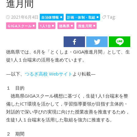
進月間
Posted
2021年6月4日
Tag:
自治体情報
計画・体制・取組
on
GIGAスクール
1人1台
徳島県
推進月間
徳島県では、6月を「とくしま・GIGA推進月間」として、生
徒1人１台端末の活用を進めています。
—以下、
つるぎ高校 Webサイト
より転載—
１ 目的
徳島県GIGAスクール構想に基づく，生徒1人1台端末を整
備したICT環境を活かして，学習指導要領が目指す主体的・
対話的で深い学びの実現に向けた授業改善を推進するため，
生徒1人１台端末を活用した取組を強力に推進する。
２ 期間