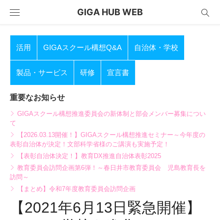
Skip
GIGA HUB WEB
to
content
活用
GIGAスクール構想Q&A
自治体・学校
製品・サービス
研修
宣言書
重要なお知らせ
GIGAスクール構想推進委員会の新体制と部会メンバー募集につい
て
【2026.03.13開催！】GIGAスクール構想推進セミナー～今年度の
表彰自治体が決定！文部科学省様のご講演も実施予定！
【表彰自治体決定！】教育DX推進自治体表彰2025
教育委員会訪問企画第6弾！～春日井市教育委員会 児島教育長を
訪問～
【まとめ】令和7年度教育委員会訪問企画
【2021年6月13日緊急開催】