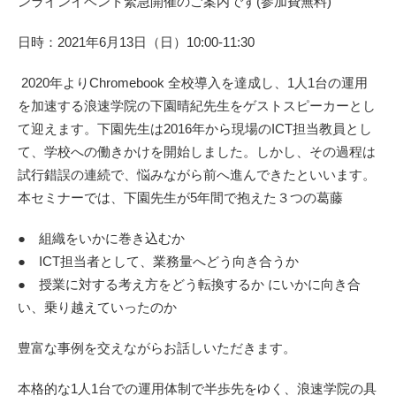
ンラインイベント緊急開催のご案内です(参加費無料)
日時：2021年6月13日（日）10:00-11:30
2020年よりChromebook 全校導入を達成し、1人1台の運用
を加速する浪速学院の下園晴紀先生をゲストスピーカーとし
て迎えます。下園先生は2016年から現場のICT担当教員とし
て、学校への働きかけを開始しました。しかし、その過程は
試行錯誤の連続で、悩みながら前へ進んできたといいます。
本セミナーでは、下園先生が5年間で抱えた３つの葛藤
● 組織をいかに巻き込むか
● ICT担当者として、業務量へどう向き合うか
● 授業に対する考え方をどう転換するか にいかに向き合
い、乗り越えていったのか
豊富な事例を交えながらお話しいただきます。
本格的な1人1台での運用体制で半歩先をゆく、浪速学院の具