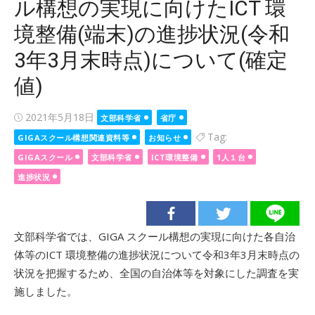
ル構想の実現に向けたICT 環
境整備(端末)の進捗状況(令和
3年3月末時点)について(確定
値)
Posted
2021年5月18日
文部科学省
省庁
on
Tag:
GIGAスクール構想関連資料等
お知らせ
GIGAスクール
文部科学省
ICT環境整備
1人１台
進捗状況
文部科学省では、GIGA スクール構想の実現に向けた各自治
体等のICT 環境整備の進捗状況について令和3年3月末時点の
状況を把握するため、全国の自治体等を対象にした調査を実
施しました。