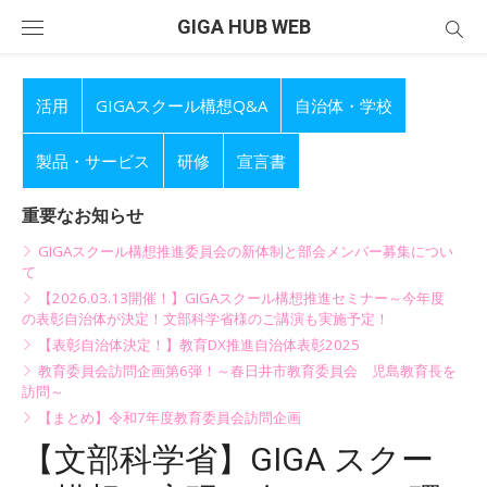
Skip
GIGA HUB WEB
to
content
活用
GIGAスクール構想Q&A
自治体・学校
製品・サービス
研修
宣言書
重要なお知らせ
GIGAスクール構想推進委員会の新体制と部会メンバー募集につい
て
【2026.03.13開催！】GIGAスクール構想推進セミナー～今年度
の表彰自治体が決定！文部科学省様のご講演も実施予定！
【表彰自治体決定！】教育DX推進自治体表彰2025
教育委員会訪問企画第6弾！～春日井市教育委員会 児島教育長を
訪問～
【まとめ】令和7年度教育委員会訪問企画
【文部科学省】GIGA スクー