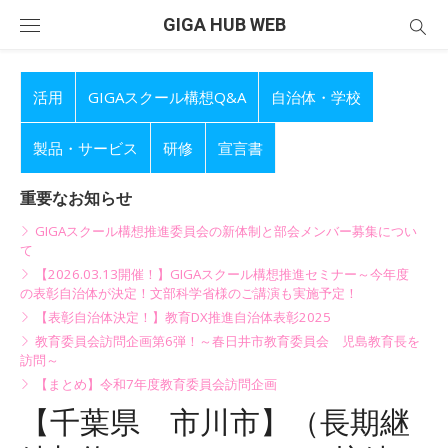
Skip
GIGA HUB WEB
to
content
活用
GIGAスクール構想Q&A
自治体・学校
製品・サービス
研修
宣言書
重要なお知らせ
GIGAスクール構想推進委員会の新体制と部会メンバー募集につい
て
【2026.03.13開催！】GIGAスクール構想推進セミナー～今年度
の表彰自治体が決定！文部科学省様のご講演も実施予定！
【表彰自治体決定！】教育DX推進自治体表彰2025
教育委員会訪問企画第6弾！～春日井市教育委員会 児島教育長を
訪問～
【まとめ】令和7年度教育委員会訪問企画
【千葉県 市川市】（長期継