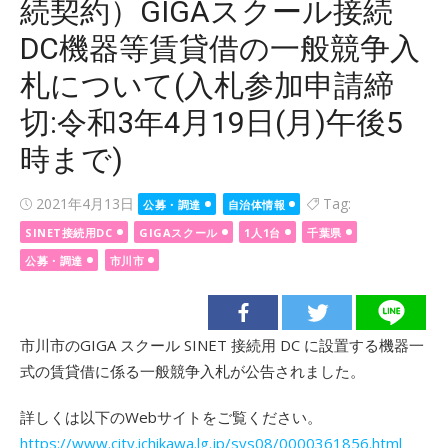
続契約）GIGAスクール接続
DC機器等賃貸借の一般競争入
札について(入札参加申請締
切:令和3年4月19日(月)午後5
時まで)
Posted
2021年4月13日
Tag:
公募・調達
自治体情報
on
SINET接続用DC
GIGAスクール
1人1台
千葉県
公募・調達
市川市
市川市のGIGA スクール SINET 接続用 DC に設置する機器一
式の賃貸借に係る一般競争入札が公告されました。
詳しくは以下のWebサイトをご覧ください。
https://www.city.ichikawa.lg.jp/sys08/0000361856.html