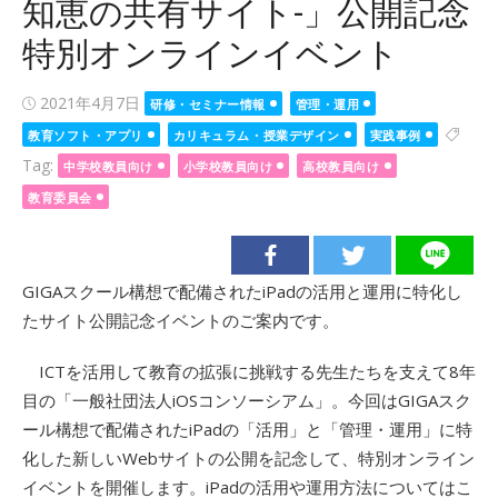
知恵の共有サイト-」公開記念
特別オンラインイベント
Posted
2021年4月7日
研修・セミナー情報
管理・運用
on
教育ソフト・アプリ
カリキュラム・授業デザイン
実践事例
Tag:
中学校教員向け
小学校教員向け
高校教員向け
教育委員会
GIGAスクール構想で配備されたiPadの活用と運用に特化し
たサイト公開記念イベントのご案内です。
ICTを活用して教育の拡張に挑戦する先生たちを支えて8年
目の「一般社団法人iOSコンソーシアム」。今回はGIGAスク
ール構想で配備されたiPadの「活用」と「管理・運用」に特
化した新しいWebサイトの公開を記念して、特別オンライン
イベントを開催します。iPadの活用や運用方法についてはこ