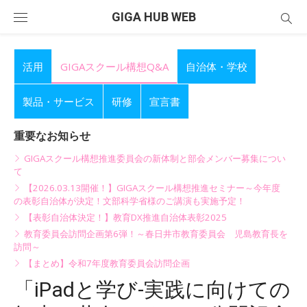
Skip
GIGA HUB WEB
to
content
活用
GIGAスクール構想Q&A
自治体・学校
製品・サービス
研修
宣言書
重要なお知らせ
GIGAスクール構想推進委員会の新体制と部会メンバー募集につい
て
【2026.03.13開催！】GIGAスクール構想推進セミナー～今年度
の表彰自治体が決定！文部科学省様のご講演も実施予定！
【表彰自治体決定！】教育DX推進自治体表彰2025
教育委員会訪問企画第6弾！～春日井市教育委員会 児島教育長を
訪問～
【まとめ】令和7年度教育委員会訪問企画
「iPadと学び-実践に向けての