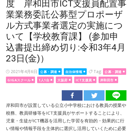
度 岸和田市ICT支援員配置事
業業務委託公募型プロポーザ
ル方式事業者選定の実施につ
いて【学校教育課】 (参加申
込書提出締め切り:令和3年4月
23日(金)）
Posted
2021年4月6日
Tag:
公募・調達
自治体情報
公募・調達
on
GIGAスクール
1人1台
大阪府
ICT支援員
岸和田市
岸和田市が設置している公立小中学校における教員の授業や
校務、教員研修等をICT支援員がサポートすることにより、
児童・生徒がICT機器を活用した学習を有効的・効果的に行
い情報や情報手段を主体的に選択し活用していくために必要