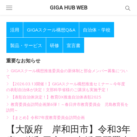
Skip
GIGA HUB WEB
to
content
活用
GIGAスクール構想Q&A
自治体・学校
製品・サービス
研修
宣言書
重要なお知らせ
GIGAスクール構想推進委員会の新体制と部会メンバー募集につい
て
【2026.03.13開催！】GIGAスクール構想推進セミナー～今年度
の表彰自治体が決定！文部科学省様のご講演も実施予定！
【表彰自治体決定！】教育DX推進自治体表彰2025
教育委員会訪問企画第6弾！～春日井市教育委員会 児島教育長を
訪問～
【まとめ】令和7年度教育委員会訪問企画
【大阪府 岸和田市】令和3年